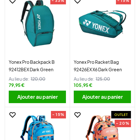
- 33%
- 15%
Yonex Pro Backpack B
Yonex Pro Racket Bag
92412BEX Dark Green
92426EX X6 Dark Green
Au lieu de:
120,00
Au lieu de:
125,00
79,95 €
105,95 €
Ajouter au panier
Ajouter au panier
- 15%
OUTLET
- 20%