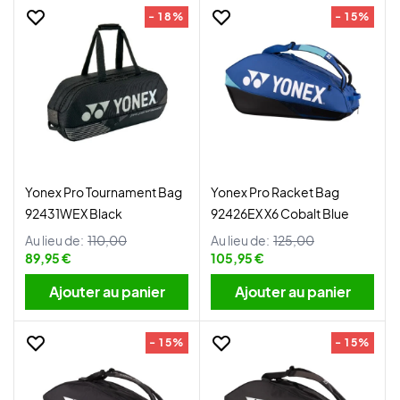
- 18%
- 15%
Yonex Pro Tournament Bag
Yonex Pro Racket Bag
92431WEX Black
92426EX X6 Cobalt Blue
Au lieu de:
110,00
Au lieu de:
125,00
89,95 €
105,95 €
Ajouter au panier
Ajouter au panier
- 15%
- 15%