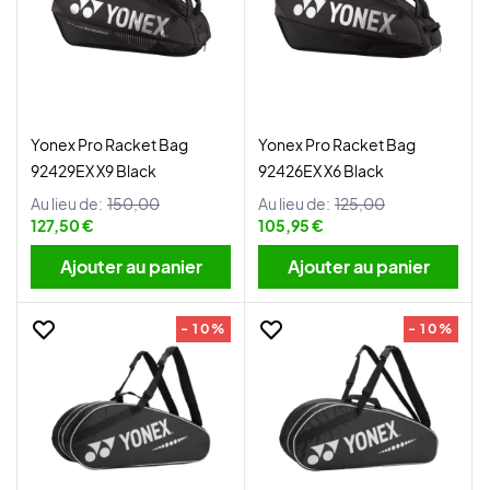
Yonex Pro Racket Bag
Yonex Pro Racket Bag
92429EX X9 Black
92426EX X6 Black
Au lieu de:
150,00
Au lieu de:
125,00
127,50 €
105,95 €
Ajouter au panier
Ajouter au panier
- 10%
- 10%