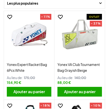
Les plus populaires
Bien sûr, vous trouverez une large sélection ici chez Badminton-shop
à des prix avantageux.
- 11%
OUTLET
- 37%
Yonex Expert Racket Bag
Yonex VA Club Tournament
6Pcs White
Bag Grayish Beige
Au lieu de:
175,00
Au lieu de:
140,00
154,90 €
88,00 €
Ajouter au panier
Ajouter au panier
- 18%
- 10%