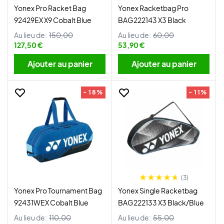
Yonex Pro Racket Bag
Yonex Racketbag Pro
92429EX X9 Cobalt Blue
BAG222143 X3 Black
Au lieu de:
150,00
Au lieu de:
60,00
127,50 €
53,90 €
Ajouter au panier
Ajouter au panier
- 18%
- 11%
(3)
Yonex Pro Tournament Bag
Yonex Single Racketbag
92431WEX Cobalt Blue
BAG222133 X3 Black/Blue
Au lieu de:
110,00
Au lieu de:
55,00