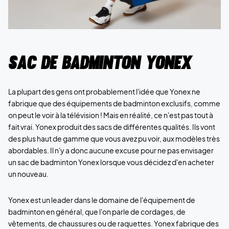
Sac de badminton Yonex
La plupart des gens ont probablement l'idée que Yonex ne
fabrique que des équipements de badminton exclusifs, comme
on peut le voir à la télévision ! Mais en réalité, ce n'est pas tout à
fait vrai. Yonex produit des sacs de différentes qualités. Ils vont
des plus haut de gamme que vous avez pu voir, aux modèles très
abordables. Il n'y a donc aucune excuse pour ne pas envisager
un sac de badminton Yonex lorsque vous décidez d'en acheter
un nouveau.
Yonex est un leader dans le domaine de l'équipement de
badminton en général, que l'on parle de cordages, de
vêtements, de chaussures ou de raquettes. Yonex fabrique des