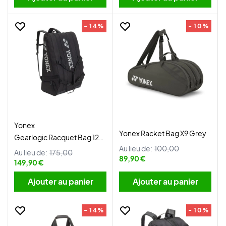
- 14%
- 10%
Yonex
Yonex Racket Bag X9 Grey
Gearlogic Racquet Bag 12Pcs
Au lieu de:
100,00
Black
Au lieu de:
175,00
89,90 €
149,90 €
Ajouter au panier
Ajouter au panier
- 14%
- 10%