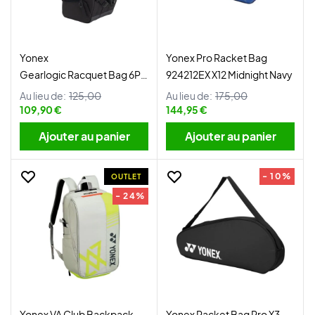
Yonex
Yonex Pro Racket Bag
Gearlogic Racquet Bag 6Pcs
924212EX X12 Midnight Navy
Black
Au lieu de:
125,00
Au lieu de:
175,00
109,90 €
144,95 €
Ajouter au panier
Ajouter au panier
- 10%
OUTLET
- 24%
Yonex VA Club Backpack
Yonex Racket Bag Pro X3