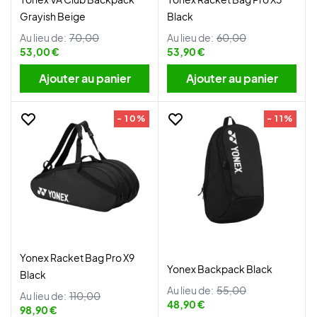
Grayish Beige
Black
Au lieu de:
70,00
Au lieu de:
60,00
53,00 €
53,90 €
Ajouter au panier
Ajouter au panier
- 10%
- 11%
Yonex Racket Bag Pro X9
Yonex Backpack Black
Black
Au lieu de:
55,00
Au lieu de:
110,00
48,90 €
98,90 €