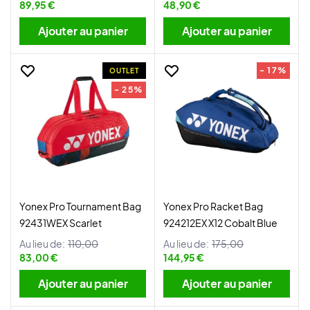
89,95 €
48,90 €
Ajouter au panier
Ajouter au panier
- 17%
OUTLET
- 25%
Yonex Pro Tournament Bag
Yonex Pro Racket Bag
92431WEX Scarlet
924212EX X12 Cobalt Blue
Au lieu de:
110,00
Au lieu de:
175,00
83,00 €
144,95 €
Ajouter au panier
Ajouter au panier