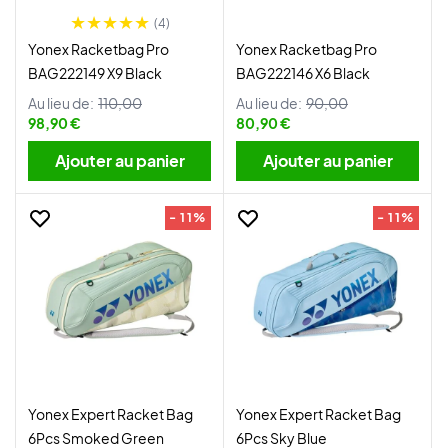
(4)
Yonex Racketbag Pro
Yonex Racketbag Pro
BAG222149 X9 Black
BAG222146 X6 Black
Au lieu de:
110,00
Au lieu de:
90,00
98,90 €
80,90 €
Ajouter au panier
Ajouter au panier
- 11%
- 11%
Yonex Expert Racket Bag
Yonex Expert Racket Bag
6Pcs Smoked Green
6Pcs Sky Blue