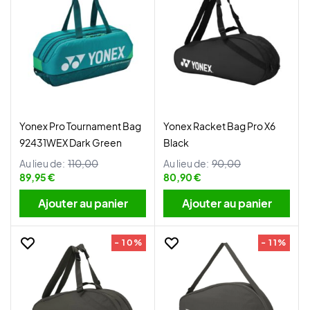
Yonex Pro Tournament Bag
Yonex Racket Bag Pro X6
92431WEX Dark Green
Black
Au lieu de:
110,00
Au lieu de:
90,00
89,95 €
80,90 €
Ajouter au panier
Ajouter au panier
- 10%
- 11%