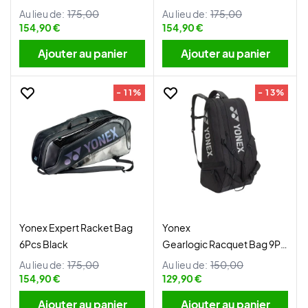
Au lieu de:
175,00
Au lieu de:
175,00
154,90 €
154,90 €
Ajouter au panier
Ajouter au panier
- 11%
- 13%
Yonex Expert Racket Bag
Yonex
6Pcs Black
Gearlogic Racquet Bag 9Pcs
Black
Au lieu de:
175,00
Au lieu de:
150,00
154,90 €
129,90 €
Ajouter au panier
Ajouter au panier