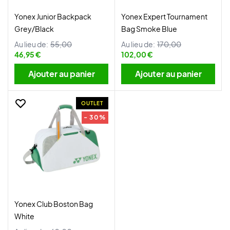
Yonex Junior Backpack
Yonex Expert Tournament
Grey/Black
Bag Smoke Blue
Au lieu de:
55,00
Au lieu de:
170,00
46,95 €
102,00 €
Ajouter au panier
Ajouter au panier
OUTLET
- 30%
Yonex Club Boston Bag
White