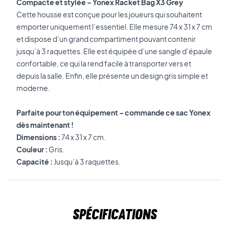
Compacte et stylée – Yonex Racket Bag X3 Grey
Cette housse est conçue pour les joueurs qui souhaitent
emporter uniquement l’essentiel. Elle mesure 74 x 31 x 7 cm
et dispose d’un grand compartiment pouvant contenir
jusqu’à 3 raquettes. Elle est équipée d’une sangle d’épaule
confortable, ce qui la rend facile à transporter vers et
depuis la salle. Enfin, elle présente un design gris simple et
moderne.
Parfaite pour ton équipement – commande ce sac Yonex
dès maintenant !
Dimensions :
74 x 31 x 7 cm.
Couleur :
Gris.
Capacité :
Jusqu’à 3 raquettes.
Spécifications