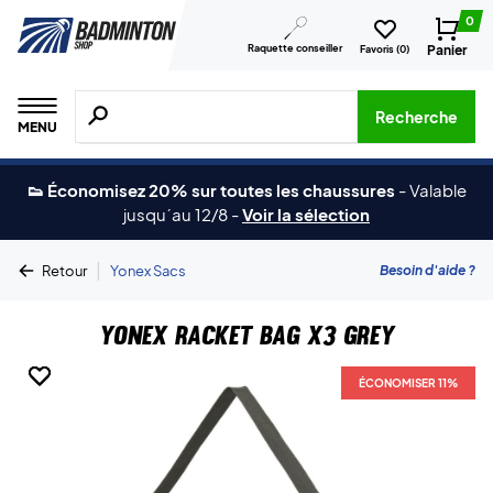
0
Raquette conseiller
Panier
Favoris (
0
)
Recherche de produits, de marques, etc.
Recherche
MENU
👟 Économisez 20% sur toutes les chaussures
-
Valable
jusqu´au 12/8
-
Voir la sélection
|
Besoin d'aide ?
Retour
Yonex Sacs
Yonex Racket Bag X3 Grey
ÉCONOMISER 11%
ÉCONOMISER 11%
ÉCONOMISER 11%