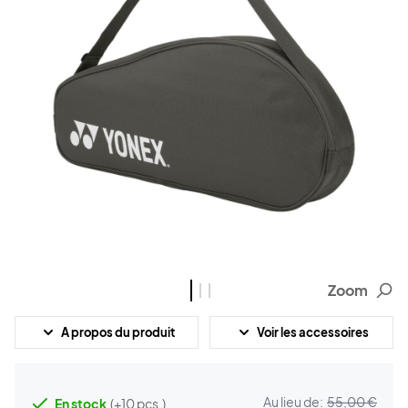
Zoom
A propos du produit
Voir les accessoires
Au lieu de:
55,00 €
En stock
(+10 pcs.)