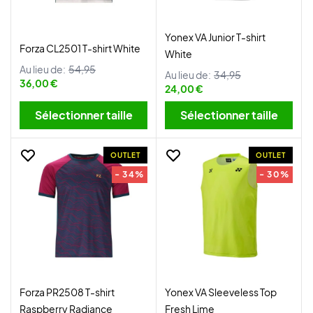
Yonex VA Junior T-shirt
Forza CL2501 T-shirt White
White
Au lieu de:
54,95
Au lieu de:
34,95
36,00 €
24,00 €
Sélectionner taille
Sélectionner taille
OUTLET
OUTLET
- 34%
- 30%
Forza PR2508 T-shirt
Yonex VA Sleeveless Top
Raspberry Radiance
Fresh Lime