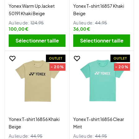
Yonex Warm Up Jacket
Yonex T-shirt 16857 Khaki
50191 Khaki Beige
Beige
Au lieu de:
124,95
Au lieu de:
44,95
100,00 €
36,00 €
Sélectionner taille
Sélectionner taille
OUTLET
OUTLET
- 20%
- 20%
Yonex T-shirt 16856 Khaki
Yonex T-shirt 16856 Clear
Beige
Mint
Au lieu de:
44,95
Au lieu de:
44,95