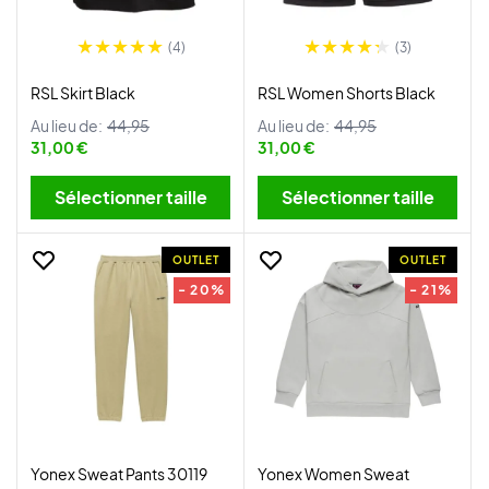
(4)
(3)
RSL Skirt Black
RSL Women Shorts Black
Au lieu de:
44,95
Au lieu de:
44,95
31,00 €
31,00 €
Sélectionner taille
Sélectionner taille
OUTLET
OUTLET
- 20%
- 21%
Yonex Sweat Pants 30119
Yonex Women Sweat