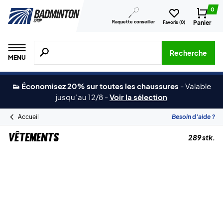
0
Raquette conseiller
Panier
Favoris (
0
)
Recherche de produits, de marques, etc.
Recherche
MENU
👟 Économisez 20% sur toutes les chaussures
-
Valable
jusqu´au 12/8
-
Voir la sélection
Accueil
Besoin d'aide ?
Vêtements
289 stk.