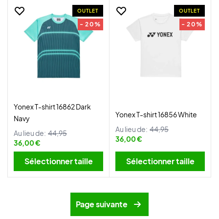
OUTLET
OUTLET
- 20%
- 20%
Yonex T-shirt 16862 Dark
Yonex T-shirt 16856 White
Navy
Au lieu de:
44,95
Au lieu de:
44,95
36,00 €
36,00 €
Sélectionner taille
Sélectionner taille
Page suivante