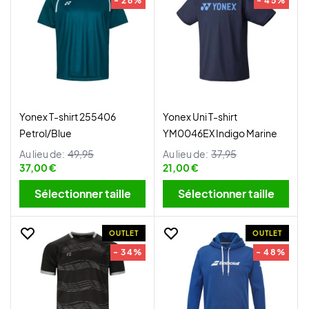
- 26%
- 45%
Yonex T-shirt 255406
Yonex Uni T-shirt
Petrol/Blue
YM0046EX Indigo Marine
Au lieu de:
49,95
Au lieu de:
37,95
37,00 €
21,00 €
Sélectionner taille
Sélectionner taille
OUTLET
OUTLET
- 34%
- 48%