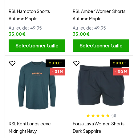
RSL Hampton Shorts
RSL Amber Women Shorts
Autumn Maple
Autumn Maple
Au lieu de:
49,95
Au lieu de:
49,95
35,00 €
35,00 €
Sélectionner taille
Sélectionner taille
OUTLET
OUTLET
- 31%
- 30%
(3)
RSL Kent Longsleeve
Forza Laya Women Shorts
Midnight Navy
Dark Sapphire