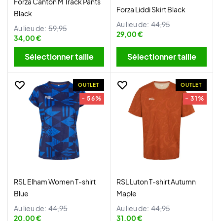
Forza Canton M Track Pants
Forza Liddi Skirt Black
Black
Au lieu de:
44,95
Au lieu de:
59,95
29,00 €
34,00 €
Sélectionner taille
Sélectionner taille
OUTLET
OUTLET
- 56%
- 31%
RSL Elham Women T-shirt
RSL Luton T-shirt Autumn
Blue
Maple
Au lieu de:
44,95
Au lieu de:
44,95
20,00 €
31,00 €