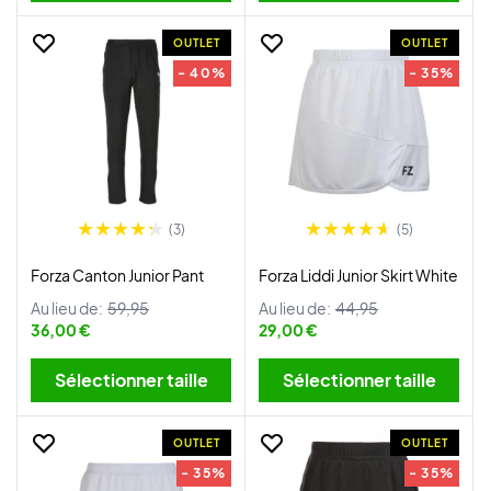
OUTLET
OUTLET
- 40%
- 35%
(3)
(5)
Forza Canton Junior Pant
Forza Liddi Junior Skirt White
Au lieu de:
59,95
Au lieu de:
44,95
36,00 €
29,00 €
Sélectionner taille
Sélectionner taille
OUTLET
OUTLET
- 35%
- 35%