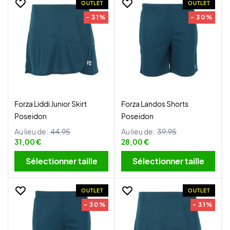
OUTLET
OUTLET
- 31%
- 30%
Forza Liddi Junior Skirt
Forza Landos Shorts
Poseidon
Poseidon
Au lieu de:
44,95
Au lieu de:
39,95
31,00 €
28,00 €
Sélectionner taille
Sélectionner taille
OUTLET
OUTLET
- 30%
- 31%