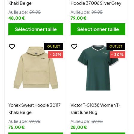
Khaki Beige
Hoodie 37006 Silver Grey
Au lieu de:
59,95
Au lieu de:
99,95
48,00 €
79,00 €
Sélectionner taille
Sélectionner taille
OUTLET
OUTLET
- 25%
- 30%
Yonex Sweat Hoodie 30117
Victor T-51038 Women T-
Khaki Beige
shirt June Bug
Au lieu de:
99,95
Au lieu de:
39,95
75,00 €
28,00 €