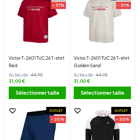
- 31%
- 31%
Victor T-2601 TUC 26 T-shirt
Victor T-2601 TUC 26 T-shirt
Red
Golden Sand
Au lieu de:
44,95
Au lieu de:
44,95
31,00 €
31,00 €
Sélectionner taille
Sélectionner taille
OUTLET
OUTLET
- 30%
- 30%