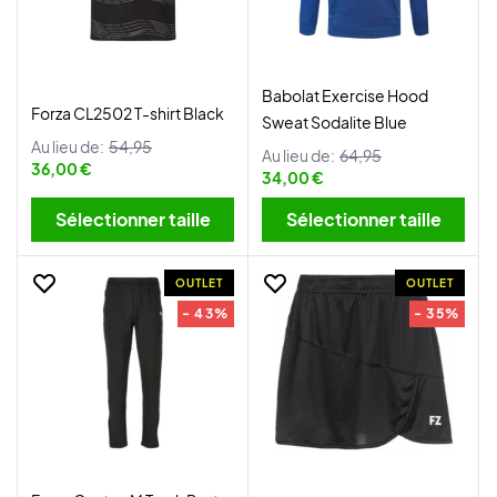
Babolat Exercise Hood
Forza CL2502 T-shirt Black
Sweat Sodalite Blue
Au lieu de:
54,95
Au lieu de:
64,95
36,00 €
34,00 €
Sélectionner taille
Sélectionner taille
OUTLET
OUTLET
- 43%
- 35%