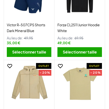
Victor R-507CPS Shorts
Forza CL2511 Junior Hoodie
Dark Mineral Blue
White
Au lieu de:
49,95
Au lieu de:
69,95
35,00 €
49,00 €
Sélectionner taille
Sélectionner taille
OUTLET
OUTLET
- 20%
- 20%