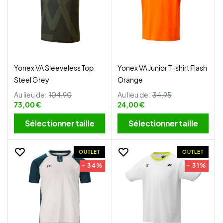
Yonex VA Sleeveless Top
Yonex VA Junior T-shirt Flash
Steel Grey
Orange
Au lieu de:
104,90
Au lieu de:
34,95
73,00 €
24,00 €
Sélectionner taille
Sélectionner taille
OUTLET
OUTLET
- 34%
- 31%