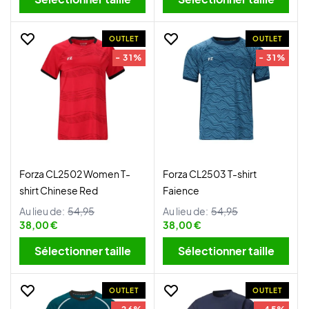
OUTLET
OUTLET
- 31%
- 31%
Forza CL2502 Women T-
Forza CL2503 T-shirt
shirt Chinese Red
Faience
Au lieu de:
54,95
Au lieu de:
54,95
38,00 €
38,00 €
Sélectionner taille
Sélectionner taille
OUTLET
OUTLET