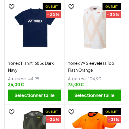
OUTLET
OUTLET
- 20%
- 30%
Yonex T-shirt 16856 Dark
Yonex VA Sleeveless Top
Navy
Flash Orange
Au lieu de:
44,95
Au lieu de:
104,90
36,00 €
73,00 €
Sélectionner taille
Sélectionner taille
OUTLET
OUTLET
- 30%
- 31%