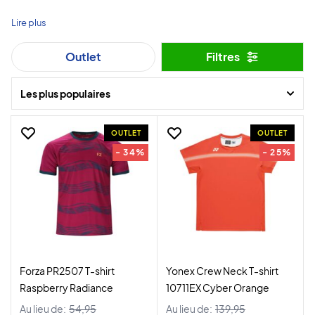
Lire plus
Outlet
Filtres
Les plus populaires
OUTLET
OUTLET
- 34%
- 25%
Forza PR2507 T-shirt
Yonex Crew Neck T-shirt
Raspberry Radiance
10711EX Cyber Orange
Au lieu de:
54,95
Au lieu de:
139,95