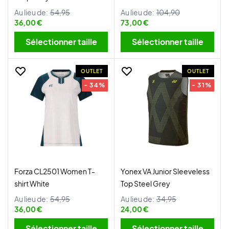
Au lieu de:
54,95
Au lieu de:
104,90
36,00 €
73,00 €
Sélectionner taille
Sélectionner taille
OUTLET
OUTLET
- 34%
- 31%
Forza CL2501 Women T-
Yonex VA Junior Sleeveless
shirt White
Top Steel Grey
Au lieu de:
54,95
Au lieu de:
34,95
36,00 €
24,00 €
Sélectionner taille
Sélectionner taille