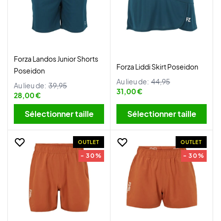
Forza Landos Junior Shorts
Forza Liddi Skirt Poseidon
Poseidon
Au lieu de:
44,95
Au lieu de:
39,95
31,00 €
28,00 €
Sélectionner taille
Sélectionner taille
OUTLET
OUTLET
- 30%
- 30%