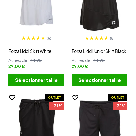
(5)
(5)
Forza Liddi Skirt White
Forza Liddi Junior Skirt Black
Au lieu de:
44,95
Au lieu de:
44,95
29,00 €
29,00 €
Sélectionner taille
Sélectionner taille
OUTLET
OUTLET
- 31%
- 31%