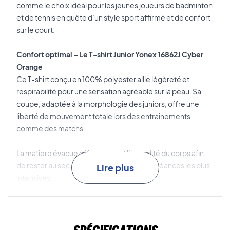
comme le choix idéal pour les jeunes joueurs de badminton
et de tennis en quête d’un style sport affirmé et de confort
sur le court.
Confort optimal – Le T-shirt Junior Yonex 16862J Cyber
Orange
Ce T-shirt conçu en 100% polyester allie légèreté et
respirabilité pour une sensation agréable sur la peau. Sa
coupe, adaptée à la morphologie des juniors, offre une
liberté de mouvement totale lors des entraînements
comme des matchs.
La matière évacue efficacement l’humidité du corps afin
de rester au sec et à l’aise, même lors des séances les plus
Lire plus
intensives.
Tissu technique qui évacue la transpiration
: il contribue à
garder votre corps au sec et maintient un confort optimal
du début à la fin de l’entraînement.