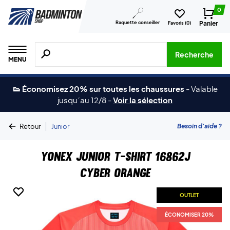
0
Raquette conseiller
Panier
Favoris (
0
)
Recherche de produits, de marques, etc.
Recherche
MENU
👟 Économisez 20% sur toutes les chaussures
-
Valable
jusqu´au 12/8
-
Voir la sélection
|
Besoin d'aide ?
Retour
Junior
Yonex Junior T-shirt 16862J
Cyber Orange
OUTLET
OUTLET
ÉCONOMISER 20%
ÉCONOMISER 20%