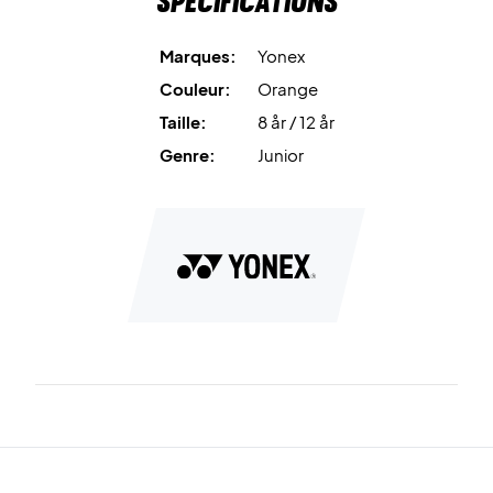
Spécifications
Optez pour le T-shirt Junior Yonex 16862J Cyber Orange :
Marques:
Yonex
l’énergie au service des jeunes compétiteurs
Couleur:
Orange
Couleur :
Orange.
Taille:
8 år / 12 år
Genre:
Junior