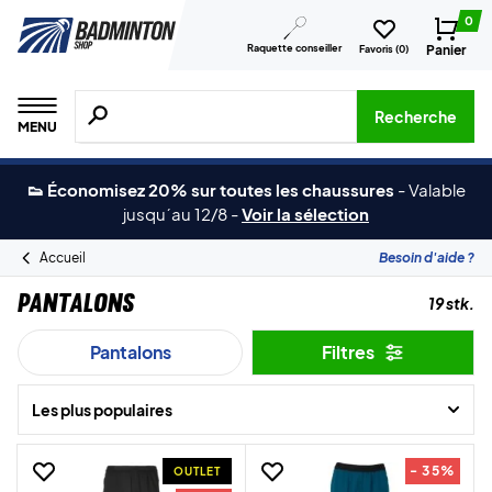
0
Raquette conseiller
Panier
Favoris (
0
)
Recherche de produits, de marques, etc.
Recherche
MENU
👟 Économisez 20% sur toutes les chaussures
-
Valable
jusqu´au 12/8
-
Voir la sélection
Accueil
Besoin d'aide ?
Pantalons
19 stk.
Pantalons
Filtres
Les plus populaires
- 35%
OUTLET