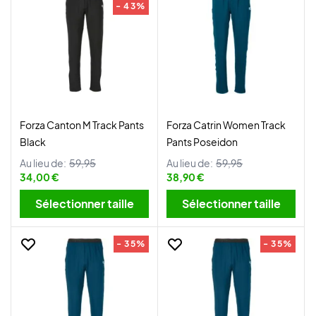
- 43%
Forza Canton M Track Pants
Forza Catrin Women Track
Black
Pants Poseidon
Au lieu de:
59,95
Au lieu de:
59,95
34,00 €
38,90 €
Sélectionner taille
Sélectionner taille
- 35%
- 35%