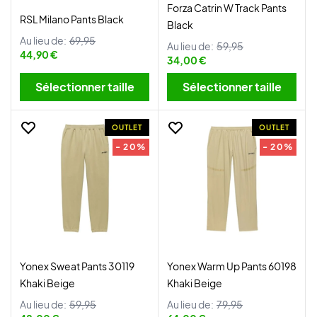
Forza Catrin W Track Pants
RSL Milano Pants Black
Black
Au lieu de:
69,95
Au lieu de:
59,95
44,90 €
34,00 €
Sélectionner taille
Sélectionner taille
OUTLET
OUTLET
- 20%
- 20%
Yonex Sweat Pants 30119
Yonex Warm Up Pants 60198
Khaki Beige
Khaki Beige
Au lieu de:
59,95
Au lieu de:
79,95