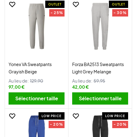
OUTLET
OUTLET
- 25%
- 30%
Yonex VA Sweatpants
Forza BA2513 Sweatpants
Grayish Beige
Light Grey Melange
Au lieu de:
129,90
Au lieu de:
59,95
97,00 €
42,00 €
Sélectionner taille
Sélectionner taille
LOW PRICE
LOW PRICE
- 20%
- 20%