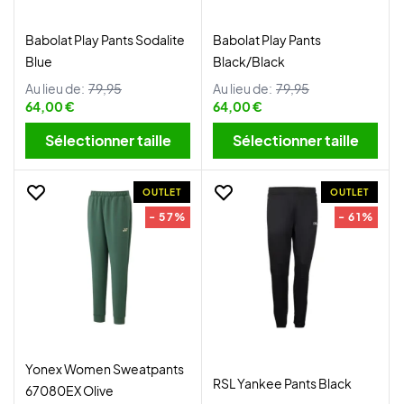
Babolat Play Pants Sodalite
Babolat Play Pants
Blue
Black/Black
Au lieu de:
79,95
Au lieu de:
79,95
64,00 €
64,00 €
Sélectionner taille
Sélectionner taille
OUTLET
OUTLET
- 57%
- 61%
Yonex Women Sweatpants
RSL Yankee Pants Black
67080EX Olive