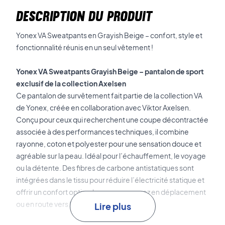
DESCRIPTION DU PRODUIT
Yonex VA Sweatpants en Grayish Beige – confort, style et
fonctionnalité réunis en un seul vêtement !
Yonex VA Sweatpants Grayish Beige – pantalon de sport
exclusif de la collection Axelsen
Ce pantalon de survêtement fait partie de la collection VA
de Yonex, créée en collaboration avec Viktor Axelsen.
Conçu pour ceux qui recherchent une coupe décontractée
associée à des performances techniques, il combine
rayonne, coton et polyester pour une sensation douce et
agréable sur la peau. Idéal pour l’échauffement, le voyage
ou la détente. Des fibres de carbone antistatiques sont
intégrées dans le tissu pour réduire l’électricité statique et
offrir un confort optimal – que vous soyez en déplacement
ou en route vers le terrain.
Lire plus