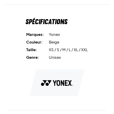
Antistatic
Les fibres de carbone intégrées réduisent
l’accumulation d’électricité statique et améliorent le
confort général en mouvement.
Spécifications
Choisissez le confort avec style – achetez dès
aujourd’hui le Yonex VA Sweatpants Grayish Beige !
Marques:
Yonex
Couleur : Grayish Beige
Couleur:
Beige
Matériaux : 46 % rayonne / 41 % coton / 13 % polyester
Taille:
XS / S / M / L / XL / XXL
Genre:
Unisex