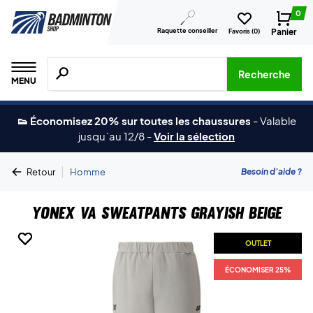
0
Raquette conseiller
Panier
Favoris (
0
)
Recherche de produits, de marques, etc.
Recherche
MENU
👟 Économisez 20% sur toutes les chaussures
-
Valable
jusqu´au 12/8
-
Voir la sélection
|
Besoin d'aide ?
Retour
Homme
Yonex VA Sweatpants Grayish Beige
OUTLET
OUTLET
OUTLET
OUTLET
ÉCONOMISER 25%
ÉCONOMISER 25%
ÉCONOMISER 25%
ÉCONOMISER 25%