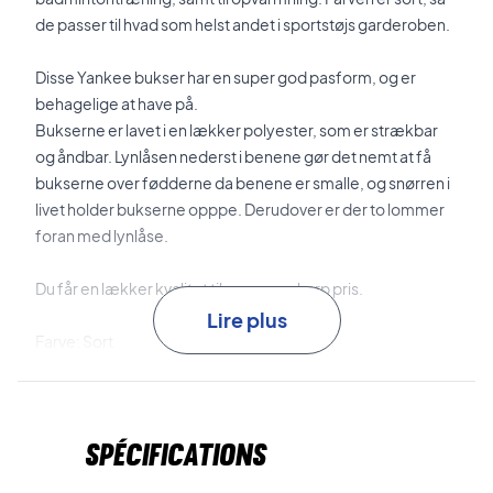
de passer til hvad som helst andet i sportstøjs garderoben.
Disse Yankee bukser har en super god pasform, og er
behagelige at have på.
Bukserne er lavet i en lækker polyester, som er strækbar
og åndbar. Lynlåsen nederst i benene gør det nemt at få
bukserne over fødderne da benene er smalle, og snørren i
livet holder bukserne opppe. Derudover er der to lommer
foran med lynlåse.
Du får en lækker kvalitet til en super skarp pris.
Lire plus
Farve: Sort
Materiale: 100% Polyester
Spécifications