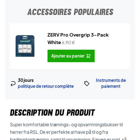
ACCESSOIRES POPULAIRES
ZERV Pro Overgrip 3-Pack
White
6,90
€
Ajouter au panier
30 jours
Instruments de
politique de retour complète
paiement
DESCRIPTION DU PRODUIT
Super komfortable trænings- og opvarmningsbukser til
herrer fra RSL. De er perfekte at have på til og fra
badmintontræning, samt til opvarmning. Farven er sort, så