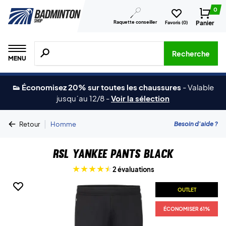
0
Raquette conseiller
Panier
Favoris (
0
)
Recherche de produits, de marques, etc.
Recherche
MENU
👟 Économisez 20% sur toutes les chaussures
-
Valable
jusqu´au 12/8
-
Voir la sélection
|
Besoin d'aide ?
Retour
Homme
RSL Yankee Pants Black
2 évaluations
OUTLET
ÉCONOMISER 61%