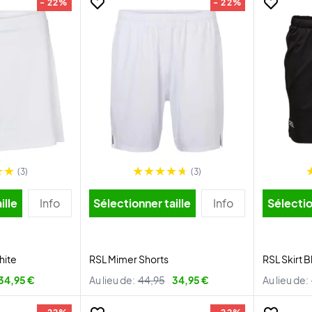
- 22%
- 22%
(3)
(3)
ille
Info
Sélectionner taille
Info
Sélectio
hite
RSL Mimer Shorts
RSL Skirt B
34,95 €
Au lieu de:
44,95
34,95 €
Au lieu de: