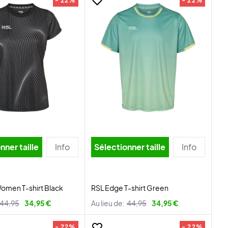
- 22%
- 22%
nner taille
Info
Sélectionner taille
Info
omen T-shirt Black
RSL Edge T-shirt Green
44,95
34,95 €
Au lieu de:
44,95
34,95 €
- 22%
- 22%