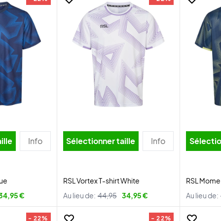
ille
Info
Sélectionner taille
Info
Sélectio
lue
RSL Vortex T-shirt White
RSL Momen
34,95 €
Au lieu de:
44,95
34,95 €
Au lieu de:
- 22%
- 22%