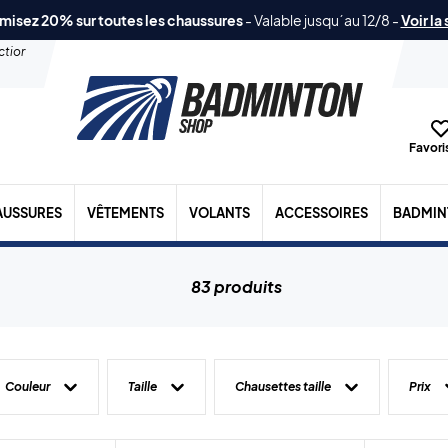
misez 20% sur toutes les chaussures
-
Valable jusqu´au 12/8
-
Voir la
ection
Favoris
AUSSURES
VÊTEMENTS
VOLANTS
ACCESSOIRES
BADMIN
83 produits
Couleur
Taille
Chausettes taille
Prix