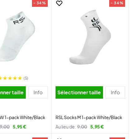
- 34%
- 34%
(5)
nner taille
Info
Sélectionner taille
Info
 W 1-pack White/Black
RSL Socks M 1-pack White/Black
9,00
5,95 €
Au lieu de:
9,00
5,95 €