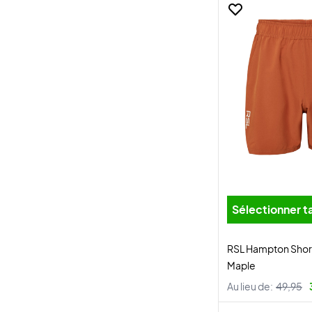
Sélectionner ta
RSL Hampton Shor
Maple
Au lieu de:
49,95