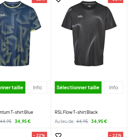
nner taille
Info
Sélectionner taille
Info
tum T-shirt Blue
RSL Flow T-shirt Black
44,95
34,95 €
Au lieu de:
44,95
34,95 €
- 22%
- 22%