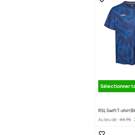
Sélectionner ta
RSL Swift T-shirt B
Au lieu de:
44,95