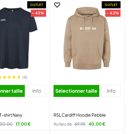
OUTLET
OUTLET
- 43%
- 43%
(4)
nner taille
Info
Sélectionner taille
Info
T-shirt Navy
RSL Cardiff Hoodie Pebble
30,00
17,00 €
Au lieu de:
69,95
40,00 €