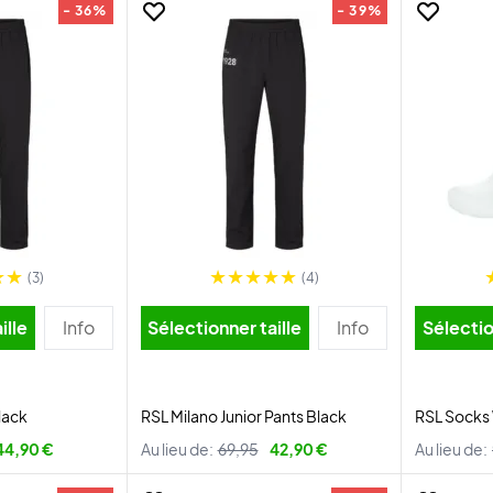
- 36%
- 39%
(3)
(4)
ille
Info
Sélectionner taille
Info
Sélectio
lack
RSL Milano Junior Pants Black
RSL Socks
44,90 €
Au lieu de:
69,95
42,90 €
Au lieu de: