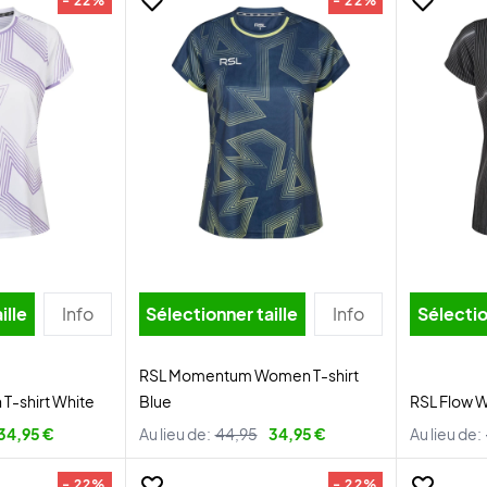
- 22%
- 22%
ille
Info
Sélectionner taille
Info
Sélectio
RSL Momentum Women T-shirt
T-shirt White
Blue
RSL Flow W
34,95 €
Au lieu de:
44,95
34,95 €
Au lieu de:
- 22%
- 22%