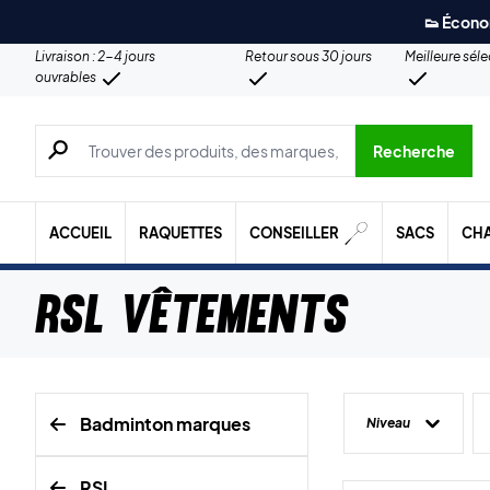
👟 Écono
Livraison : 2-4 jours
Retour sous 30 jours
Meilleure sél
ouvrables
Recherche de produits, de marques, etc.
Recherche
ACCUEIL
RAQUETTES
CONSEILLER
SACS
CH
RSL Vêtements
Badminton marques
Niveau
RSL