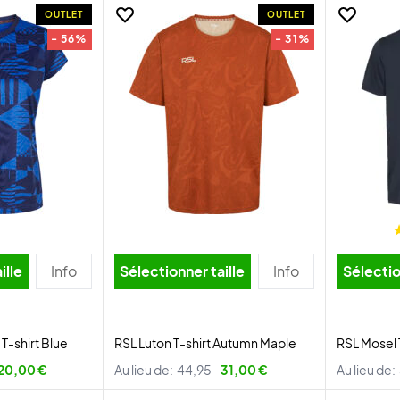
OUTLET
OUTLET
- 56%
- 31%
ille
Info
Sélectionner taille
Info
Sélectio
-shirt Blue
RSL Luton T-shirt Autumn Maple
RSL Mosel 
20,00 €
Au lieu de:
44,95
31,00 €
Au lieu de: