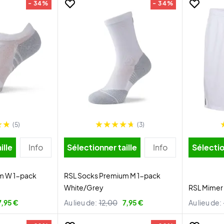
- 34%
- 34%
(5)
(3)
ille
Info
Sélectionner taille
Info
Sélectio
m W 1-pack
RSL Socks Premium M 1-pack
White/Grey
RSL Mimer 
7,95 €
Au lieu de:
12,00
7,95 €
Au lieu de: