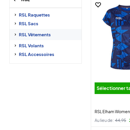
RSL Raquettes
RSL Sacs
RSL Vêtements
RSL Volants
RSL Accessoires
Sélectionner ta
RSL Elham Women T
Au lieu de:
44,95