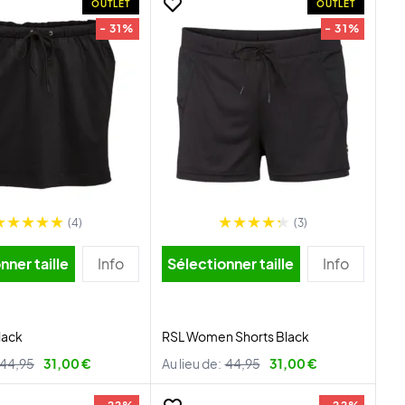
OUTLET
OUTLET
- 31%
- 31%
(4)
(3)
nner taille
Info
Sélectionner taille
Info
lack
RSL Women Shorts Black
44,95
31,00 €
Au lieu de:
44,95
31,00 €