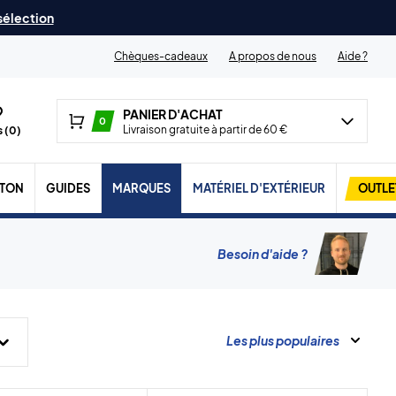
 sélection
Chèques-cadeaux
A propos de nous
Aide ?
PANIER D'ACHAT
0
Livraison gratuite à partir de 60 €
 (
0
)
TON
GUIDES
MARQUES
MATÉRIEL D'EXTÉRIEUR
OUTLE
Besoin d'aide ?
Les plus populaires