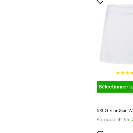
Sélectionner ta
RSL Gefion Skirt W
Au lieu de:
44,95