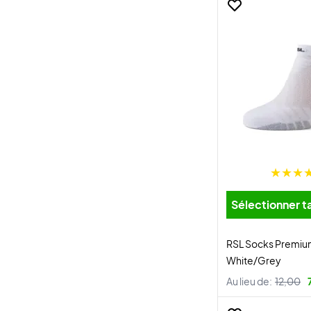
Sélectionner ta
RSL Socks Premiu
White/Grey
Au lieu de:
12,00