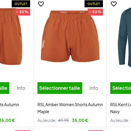
OUTLET
OUTLET
- 30%
- 30%
ille
Info
Sélectionner taille
Info
Sélectio
ts Autumn
RSL Amber Women Shorts Autumn
RSL Kent L
Maple
Navy
35,00 €
Au lieu de:
49,95
35,00 €
Au lieu de: