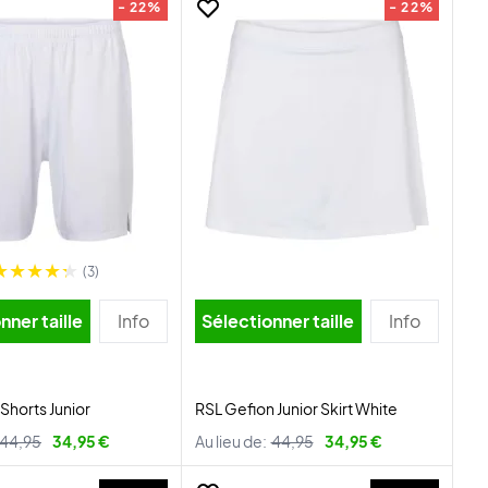
- 22%
- 22%
(3)
nner taille
Info
Sélectionner taille
Info
Shorts Junior
RSL Gefion Junior Skirt White
44,95
34,95 €
Au lieu de:
44,95
34,95 €