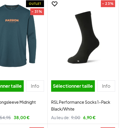
- 23%
OUTLET
- 31%
nner taille
Info
Sélectionner taille
Info
ongsleeve Midnight
RSL Performance Socks 1-Pack
Black/White
54,95
38,00 €
Au lieu de:
9,00
6,90 €