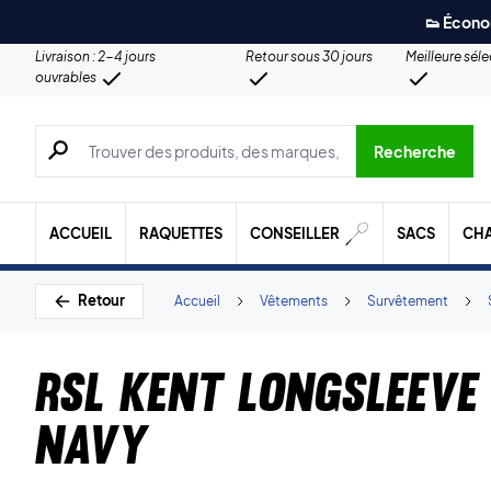
👟 Écono
Livraison : 2-4 jours
Retour sous 30 jours
Meilleure sél
ouvrables
Recherche de produits, de marques, etc.
Recherche
ACCUEIL
RAQUETTES
CONSEILLER
SACS
CH
Retour
Accueil
Vêtements
Survêtement
RSL Kent Longsleeve
Navy