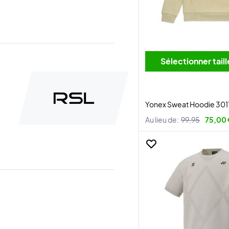
Sélectionner tai
Yonex Sweat Hoodie 3011
Au lieu de:
99,95
75,00