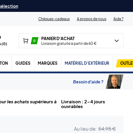
 sélection
Chèques-cadeaux
A propos de nous
Aide ?
PANIER D'ACHAT
0
Livraison gratuite à partir de 60 €
 (
0
)
TON
GUIDES
MARQUES
MATÉRIEL D'EXTÉRIEUR
OUTLE
Besoin d'aide ?
ur les achats supérieurs à
Livraison : 2-4 jours
ouvrables
Au lieu de:
54,95 €