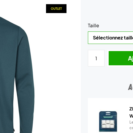
OUTLET
Taille
A
A
Z
W
Le
c