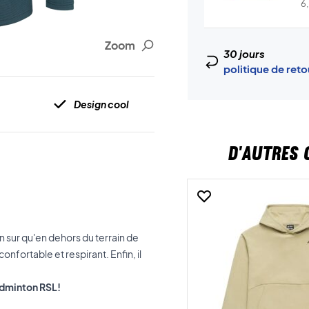
c
6
Zoom
30 jours
politique de ret
Design cool
D'AUTRES 
 sur qu'en dehors du terrain de
onfortable et respirant. Enfin, il
badminton RSL!