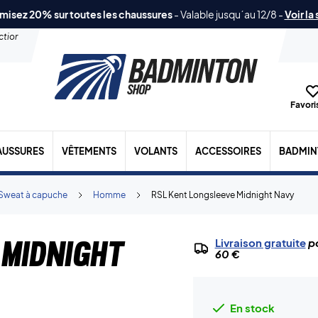
misez 20% sur toutes les chaussures
-
Valable jusqu´au 12/8
-
Voir la
ection
Favoris
AUSSURES
VÊTEMENTS
VOLANTS
ACCESSOIRES
BADMIN
Sweat à capuche
Homme
RSL Kent Longsleeve Midnight Navy
 Midnight
Livraison gratuite
po
60 €
En stock