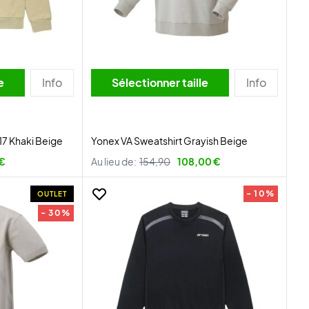
lle
Info
Sélectionner taille
Info
7 Khaki Beige
Yonex VA Sweatshirt Grayish Beige
 €
Au lieu de:
154,90
108,00 €
- 10%
OUTLET
- 30%