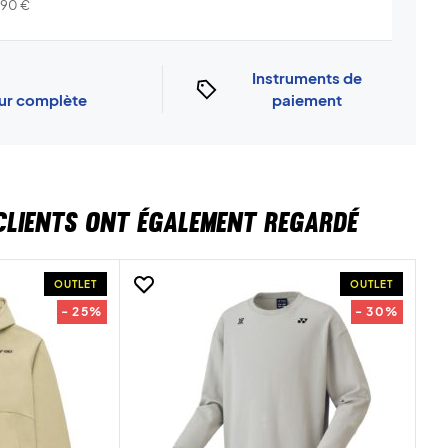
o...
Info
,90
€
Instruments de
our complète
paiement
CLIENTS ONT ÉGALEMENT REGARDÉ
OUTLET
OUTLET
- 25%
- 30%