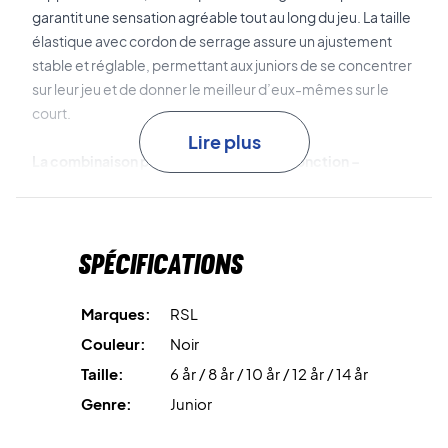
garantit une sensation agréable tout au long du jeu. La taille
élastique avec cordon de serrage assure un ajustement
stable et réglable, permettant aux juniors de se concentrer
sur leur jeu et de donner le meilleur d’eux-mêmes sur le
court.
Lire plus
La combinaison parfaite de style et de fonction –
achetez votre jupe RSL junior dès aujourd’hui!
Couleur:
Noir
Matériau:
90% Polyester, 10% Spandex
Spécifications
Marques:
RSL
Couleur:
Noir
Taille:
6 år / 8 år / 10 år / 12 år / 14 år
Genre:
Junior