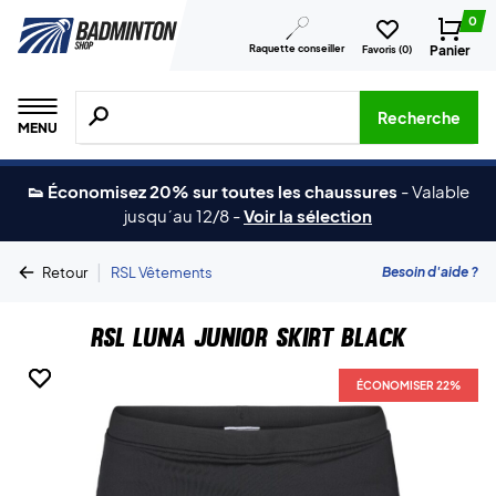
0
Raquette conseiller
Panier
Favoris (
0
)
Recherche de produits, de marques, etc.
Recherche
MENU
👟 Économisez 20% sur toutes les chaussures
-
Valable
jusqu´au 12/8
-
Voir la sélection
|
Besoin d'aide ?
Retour
RSL Vêtements
RSL Luna Junior Skirt Black
ÉCONOMISER 22%
ÉCONOMISER 22%