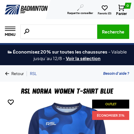
0
Raquette conseiller
Panier
Favoris (
0
)
Recherche de produits, de marques, etc.
Recherche
MENU
👟 Économisez 20% sur toutes les chaussures
-
Valable
jusqu´au 12/8
-
Voir la sélection
|
Besoin d'aide ?
Retour
RSL
RSL Norma Women T-shirt Blue
OUTLET
OUTLET
OUTLET
ÉCONOMISER 31%
ÉCONOMISER 31%
ÉCONOMISER 31%