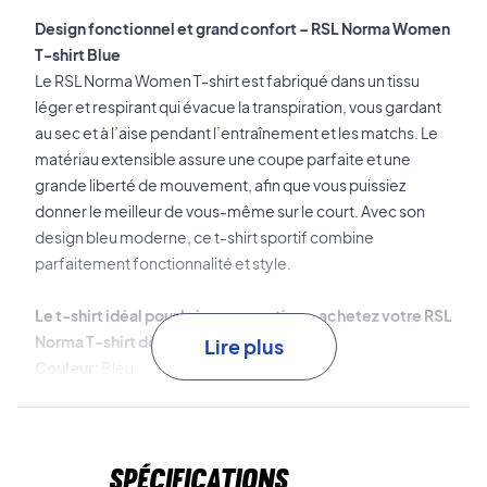
Design fonctionnel et grand confort – RSL Norma Women
T-shirt Blue
Le RSL Norma Women T-shirt est fabriqué dans un tissu
léger et respirant qui évacue la transpiration, vous gardant
au sec et à l’aise pendant l’entraînement et les matchs. Le
matériau extensible assure une coupe parfaite et une
grande liberté de mouvement, afin que vous puissiez
donner le meilleur de vous-même sur le court. Avec son
design bleu moderne, ce t-shirt sportif combine
parfaitement fonctionnalité et style.
Le t-shirt idéal pour la joueuse active – achetez votre RSL
Norma T-shirt dès aujourd'hui!
Lire plus
Couleur:
Bleu
Matériau:
100% Polyester
Spécifications