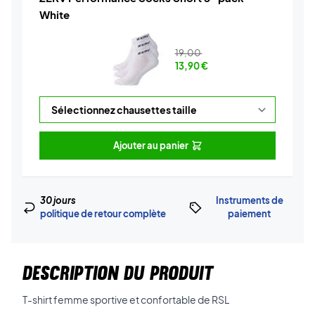
White
19,00
13,90
€
Ajouter au panier
30 jours
Instruments de
politique de retour complète
paiement
DESCRIPTION DU PRODUIT
T-shirt femme sportive et confortable de RSL