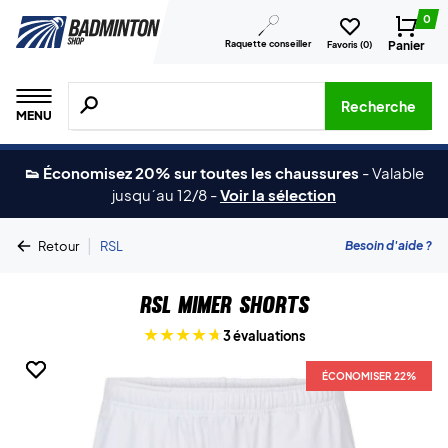
0
Raquette conseiller
Panier
Favoris (
0
)
Recherche de produits, de marques, etc.
Recherche
MENU
👟 Économisez 20% sur toutes les chaussures
-
Valable
jusqu´au 12/8
-
Voir la sélection
|
Besoin d'aide ?
Retour
RSL
RSL Mimer Shorts
3 évaluations
ÉCONOMISER 22%
ÉCONOMISER 22%