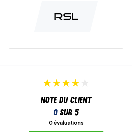
Modèle junior
adapté aussi bien à l’entraînement qu’à la
compétition.
Matière :
100% polyester.
Idéal pour les jeunes joueurs – commandez dès
aujourd’hui le RSL Momentum Junior T-shirt !
Couleur :
Blue (Bleu).
Note du client
0
sur 5
0 évaluations