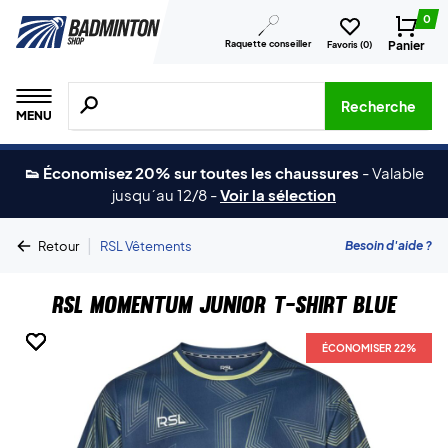
0
Raquette conseiller
Panier
Favoris (
0
)
Recherche de produits, de marques, etc.
Recherche
MENU
👟 Économisez 20% sur toutes les chaussures
-
Valable
jusqu´au 12/8
-
Voir la sélection
|
Besoin d'aide ?
Retour
RSL Vêtements
RSL Momentum Junior T-shirt Blue
ÉCONOMISER 22%
ÉCONOMISER 22%
ÉCONOMISER 22%
ÉCONOMISER 22%
ÉCONOMISER 22%