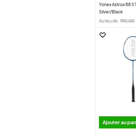
Yonex Astrox 88 S 
Silver/Black
Au lieu de:
190,00
Ajouter au pan