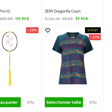
Pro V2
ZERV Dragonfly Court
200,00
119,90 €
Au lieu de:
55,00
39,90 €
- 23%
OUTLET
- 31%
 au panier
Info
Sélectionner taille
Info