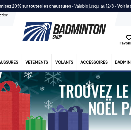
misez 20% sur toutes les chaussures
-
Valable jusqu´au 12/8
-
Voir la
ection
Favoris
AUSSURES
VÊTEMENTS
VOLANTS
ACCESSOIRES
BADMIN