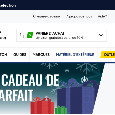
 sélection
Chèques-cadeaux
A propos de nous
Aide ?
PANIER D'ACHAT
0
Livraison gratuite à partir de 60 €
 (
0
)
TON
GUIDES
MARQUES
MATÉRIEL D'EXTÉRIEUR
OUTLE