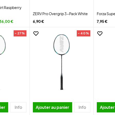
irt Raspberry
ZERV Pro Overgrip 3-Pack White
Forza Supe
36,00 €
6,90 €
7,95 €
- 27%
- 40%
ier
Info
Ajouter au panier
Info
Ajouter