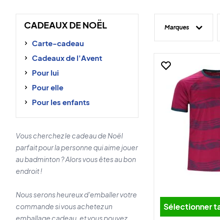
CADEAUX DE NOËL
Marques
Carte-cadeau
Cadeaux de l'Avent
Pour lui
Pour elle
Pour les enfants
Vous cherchez le cadeau de Noël
parfait pour la personne qui aime jouer
au badminton ? Alors vous êtes au bon
endroit !
Nous serons heureux d'emballer votre
Sélectionner ta
commande si vous achetez un
emballage cadeau, et vous pouvez