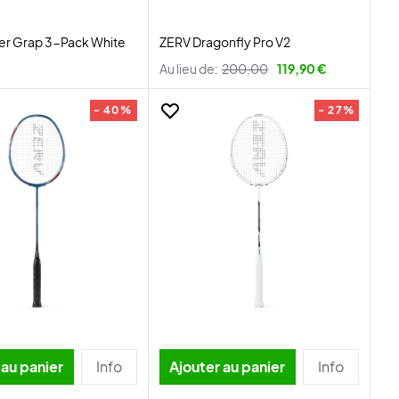
er Grap 3-Pack White
ZERV Dragonfly Pro V2
Au lieu de:
200,00
119,90 €
- 40%
- 27%
 au panier
Info
Ajouter au panier
Info