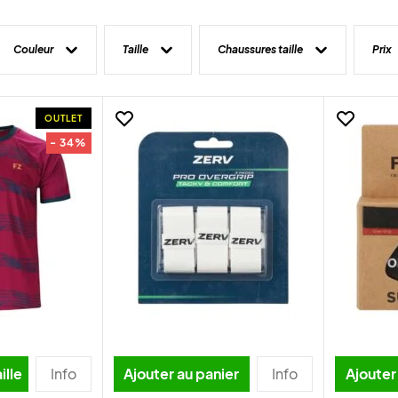
Couleur
Taille
Chaussures taille
Prix
OUTLET
- 34%
ille
Info
Ajouter au panier
Info
Ajouter