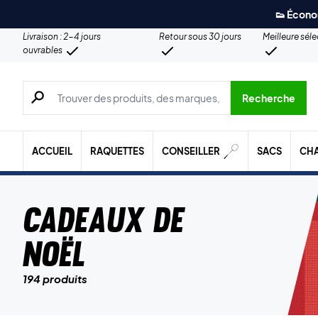
👟 Écono
Livraison : 2-4 jours
Retour sous 30 jours
Meilleure sél
ouvrables
Recherche de produits, de marques, etc.
Recherche
ACCUEIL
RAQUETTES
CONSEILLER
SACS
CH
CADEAUX DE
NOËL
194 produits