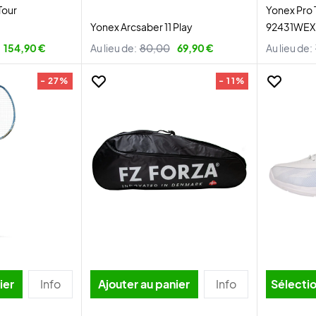
Tour
Yonex Pro
Yonex Arcsaber 11 Play
92431WEX 
154,90 €
Au lieu de:
80,00
69,90 €
Au lieu de:
- 27%
- 11%
ier
Info
Ajouter au panier
Info
Sélectio