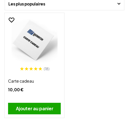
destinataire peut choisir exactement l’équipement qui lui convient.
Les plus populaires
(18)
Carte cadeau
10,00 €
Ajouter au panier