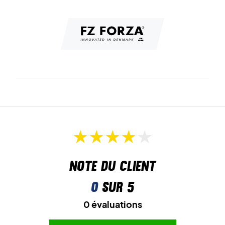
bouteilles plastiques recyclées, un choix plus respectueux
de l’environnement.
Alliez style et confort pour l'entraînement – achetez
votre pantalon Forza Catrin dès aujourd’hui !
Couleur : Poseidon.
Matériau : 92% polyester, 8% élasthanne.
Note du client
0
sur 5
0 évaluations