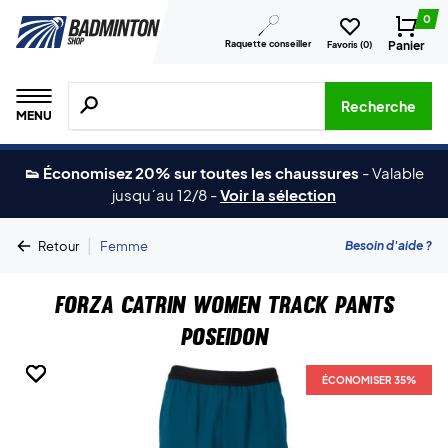
0
Raquette conseiller
Panier
Favoris (
0
)
Recherche de produits, de marques, etc.
Recherche
MENU
👟 Économisez 20% sur toutes les chaussures
-
Valable
jusqu´au 12/8
-
Voir la sélection
|
Besoin d'aide ?
Retour
Femme
Forza Catrin Women Track Pants
Poseidon
ÉCONOMISER 35%
ÉCONOMISER 35%
ÉCONOMISER 35%
ÉCONOMISER 35%