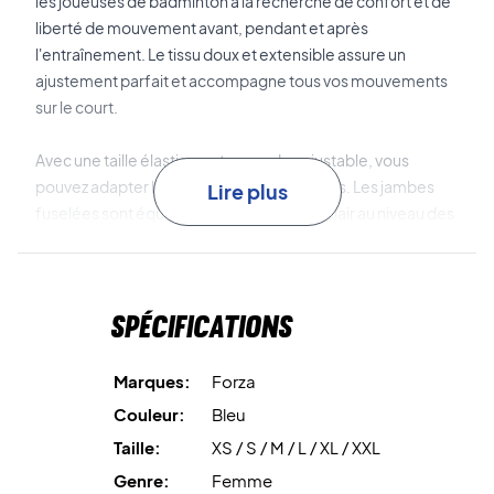
les joueuses de badminton à la recherche de confort et de
liberté de mouvement avant, pendant et après
l'entraînement. Le tissu doux et extensible assure un
ajustement parfait et accompagne tous vos mouvements
sur le court.
Avec une taille élastique et un cordon ajustable, vous
pouvez adapter la coupe à vos préférences. Les jambes
Lire plus
fuselées sont équipées de fermetures éclair au niveau des
chevilles pour un enfilage facile – idéal pour l'échauffement
ou les changements rapides avant un match.
Spécifications
Les poches zippées sur les côtés vous permettent de
ranger vos petits objets en toute sécurité. Le logo Forza sur
la cuisse gauche ajoute une touche sportive à votre tenue.
Marques:
Forza
Couleur:
Bleu
Le tissu respirant évacue la transpiration pour vous garder
Taille:
XS / S / M / L / XL / XXL
au sec et à l’aise, même lors des entraînements les plus
intenses. De plus, le pantalon est fabriqué à partir de
Genre:
Femme