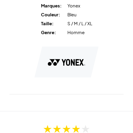
Marques:
Yonex
Le
tissu extensible
garantit une flexibilité totale et la
Couleur:
Bleu
technologie à séchage rapide et évacuation de la
Taille:
S / M / L / XL
transpiration
vous garde au sec, léger et à l’aise tout au
long du match.
Genre:
Homme
Alliez technologie avancée et confort – commandez
votre T-shirt Yonex dès aujourd’hui !
Couleur :
Bleu.
Matière :
Principal : 87 % polyester, 13 % polystyrène.