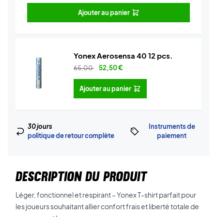
Ajouter au panier
Yonex Aerosensa 40 12 pcs.
65,00
52,50
€
Ajouter au panier
30 jours
Instruments de
politique de retour complète
paiement
DESCRIPTION DU PRODUIT
Léger, fonctionnel et respirant – Yonex T-shirt parfait pour
les joueurs souhaitant allier confort frais et liberté totale de