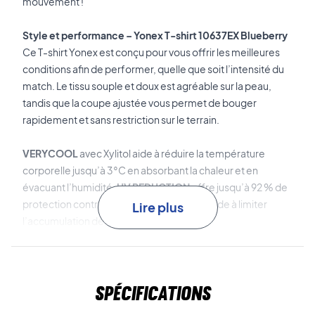
mouvement !
Style et performance – Yonex T-shirt 10637EX Blueberry
Ce T-shirt Yonex est conçu pour vous offrir les meilleures
conditions afin de performer, quelle que soit l’intensité du
match. Le tissu souple et doux est agréable sur la peau,
tandis que la coupe ajustée vous permet de bouger
rapidement et sans restriction sur le terrain.
VERYCOOL
avec Xylitol aide à réduire la température
corporelle jusqu’à 3°C en absorbant la chaleur et en
évacuant l’humidité.
UV REDUCTION
offre jusqu’à 92 % de
protection contre les rayons UV nocifs et aide à limiter
Lire plus
l’accumulation de chaleur pendant le jeu.
La fonction
Antistatic
empêche l’électricité statique
gênante, tandis que la coupe
Precision Move
soutient vos
Spécifications
mouvements naturels pour un jeu de jambes plus rapide et
des coups plus précis.