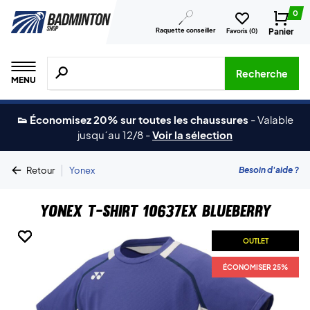
0
Raquette conseiller
Panier
Favoris (
0
)
Recherche de produits, de marques, etc.
Recherche
MENU
👟 Économisez 20% sur toutes les chaussures
-
Valable
jusqu´au 12/8
-
Voir la sélection
|
Besoin d'aide ?
Retour
Yonex
Yonex T-shirt 10637EX Blueberry
OUTLET
OUTLET
OUTLET
OUTLET
ÉCONOMISER 25%
ÉCONOMISER 25%
ÉCONOMISER 25%
ÉCONOMISER 25%