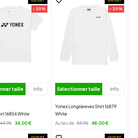
OUTLET
OUTLET
- 20%
- 20%
nner taille
Info
Sélectionner taille
Info
Yonex Longsleeves Shirt 16879
irt 16856 White
White
44,95
36,00 €
Au lieu de:
59,95
48,00 €
OUTLET
OUTLET