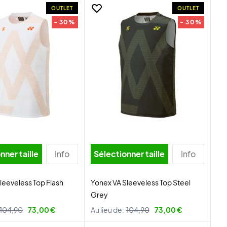
OUTLET
OUTLET
- 30%
- 30%
nner taille
Info
Sélectionner taille
Info
leeveless Top Flash
Yonex VA Sleeveless Top Steel
Grey
104,90
73,00 €
Au lieu de:
104,90
73,00 €