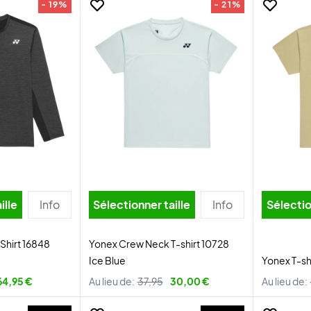
- 19%
- 21%
ille
Info
Sélectionner taille
Info
Sélectio
Shirt 16848
Yonex Crew Neck T-shirt 10728
Ice Blue
Yonex T-sh
64,95 €
Au lieu de:
37,95
30,00 €
Au lieu de: