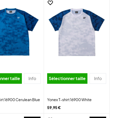
nner taille
Info
Sélectionner taille
Info
irt 16900 Cerulean Blue
Yonex T-shirt 16900 White
59,95 €