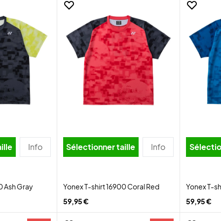
ille
Info
Sélectionner taille
Info
Sélectio
0 Ash Gray
Yonex T-shirt 16900 Coral Red
Yonex T-sh
59,95 €
59,95 €