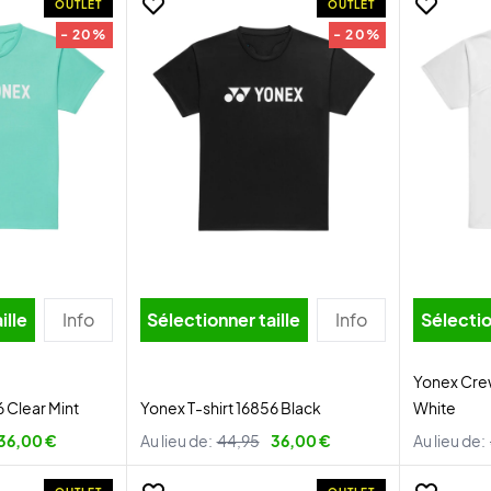
OUTLET
OUTLET
- 20%
- 20%
ille
Info
Sélectionner taille
Info
Sélectio
Yonex Crew
6 Clear Mint
Yonex T-shirt 16856 Black
White
36,00 €
Au lieu de:
44,95
36,00 €
Au lieu de: