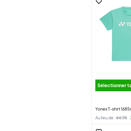
Sélectionner ta
Yonex T-shirt 1685
Au lieu de:
44,95