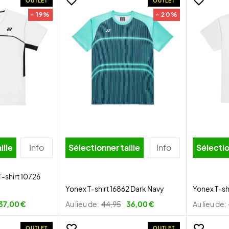
OUTLET
OUTLET
- 19%
- 20%
ille
Info
Sélectionner taille
Info
Sélectio
-shirt 10726
Yonex T-shirt 16862 Dark Navy
Yonex T-sh
37,00 €
Au lieu de:
44,95
36,00 €
Au lieu de:
OUTLET
OUTLET