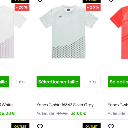
- 20%
- 20%
ille
Info
Sélectionner taille
Info
Sélectio
3 White
Yonex T-shirt 16863 Silver Grey
Yonex T-sh
36,00 €
Au lieu de:
44,95
36,00 €
Au lieu de:
OUTLET
OUTLET