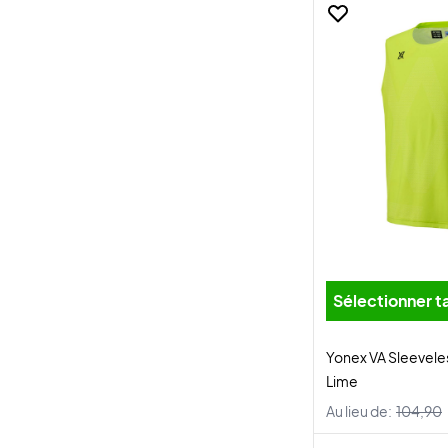
Sélectionner ta
Yonex VA Sleevele
Lime
Au lieu de:
104,90