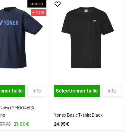
OUTLET
- 45%
nner taille
Info
Sélectionner taille
Info
 T-shirt YM0046EX
ine
Yonex Basic T-shirt Black
37,95
21,00 €
24,95 €