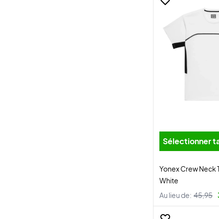
Sélectionner ta
Yonex Crew Neck T
White
Au lieu de:
45,95