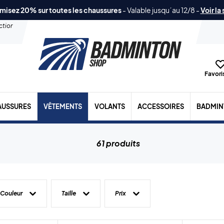
misez 20% sur toutes les chaussures
-
Valable jusqu´au 12/8
-
Voir la
ection
Favoris
AUSSURES
VÊTEMENTS
VOLANTS
ACCESSOIRES
BADMIN
61 produits
Couleur
Taille
Prix