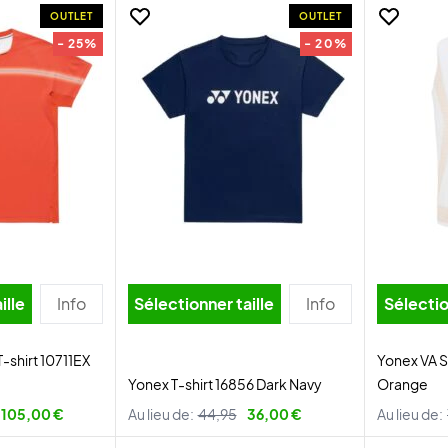
OUTLET
OUTLET
- 25%
- 20%
ille
Info
Sélectionner taille
Info
Sélectio
-shirt 10711EX
Yonex VA S
Yonex T-shirt 16856 Dark Navy
Orange
105,00 €
Au lieu de:
44,95
36,00 €
Au lieu de: