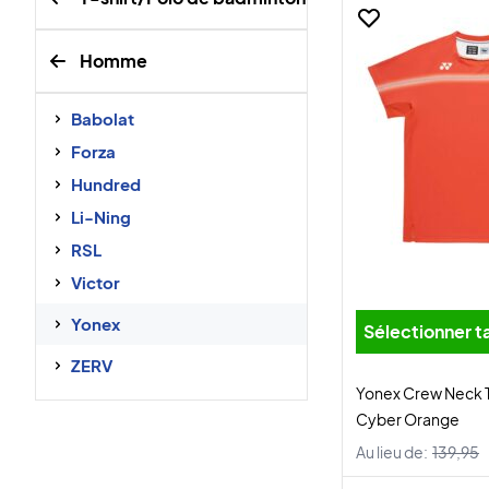
Homme
Babolat
Forza
Hundred
Li-Ning
RSL
Victor
Yonex
Sélectionner ta
ZERV
Yonex Crew Neck T
Cyber Orange
Au lieu de:
139,95