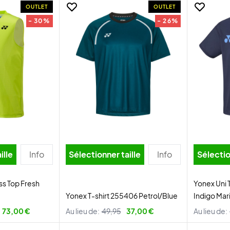
OUTLET
OUTLET
- 30%
- 26%
ille
Info
Sélectionner taille
Info
Sélectio
ss Top Fresh
Yonex Uni
Yonex T-shirt 255406 Petrol/Blue
Indigo Mar
73,00 €
Au lieu de:
49,95
37,00 €
Au lieu de: