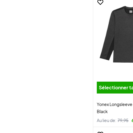
Sélectionner ta
Yonex Longsleeve 
Black
Au lieu de:
79,95