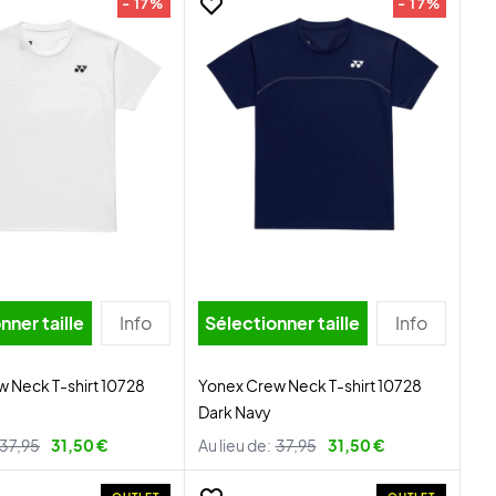
- 17%
- 17%
nner taille
Info
Sélectionner taille
Info
 Neck T-shirt 10728
Yonex Crew Neck T-shirt 10728
Dark Navy
37,95
31,50 €
Au lieu de:
37,95
31,50 €