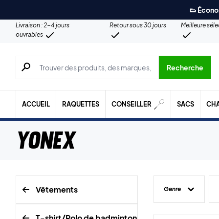
👟 Écono
Livraison : 2-4 jours
Retour sous 30 jours
Meilleure sél
ouvrables
Recherche de produits, de marques, etc.
Recherche
ACCUEIL
RAQUETTES
CONSEILLER
SACS
CH
Yonex
Vêtements
Genre
T-shirt/Polo de badminton