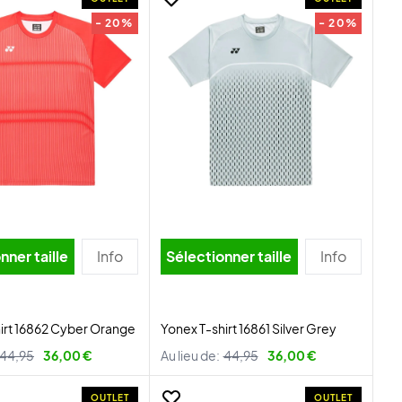
- 20%
- 20%
nner taille
Info
Sélectionner taille
Info
irt 16862 Cyber Orange
Yonex T-shirt 16861 Silver Grey
44,95
36,00 €
Au lieu de:
44,95
36,00 €
OUTLET
OUTLET