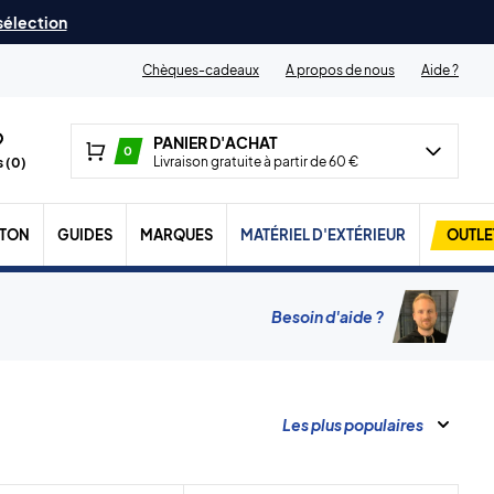
 sélection
Chèques-cadeaux
A propos de nous
Aide ?
PANIER D'ACHAT
0
Livraison gratuite à partir de 60 €
 (
0
)
TON
GUIDES
MARQUES
MATÉRIEL D'EXTÉRIEUR
OUTLE
Besoin d'aide ?
Les plus populaires