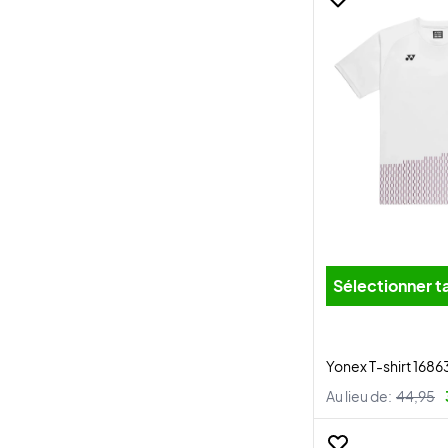
Sélectionner ta
Yonex T-shirt 1686
Au lieu de:
44,95