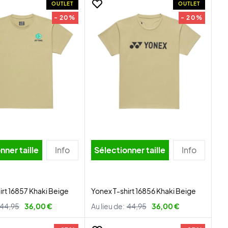
OUTLET
OUTLET
- 20%
- 20%
nner taille
Info
Sélectionner taille
Info
irt 16857 Khaki Beige
Yonex T-shirt 16856 Khaki Beige
44,95
36,00 €
Au lieu de:
44,95
36,00 €