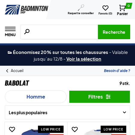
0
Raquette conseiller
Panier
Favoris (
0
)
Recherche de produits, de marques, etc.
Recherche
MENU
👟 Économisez 20% sur toutes les chaussures
-
Valable
jusqu´au 12/8
-
Voir la sélection
Accueil
Besoin d'aide ?
Babolat
9 stk.
Homme
Filtres
Les plus populaires
LOW PRICE
LOW PRICE