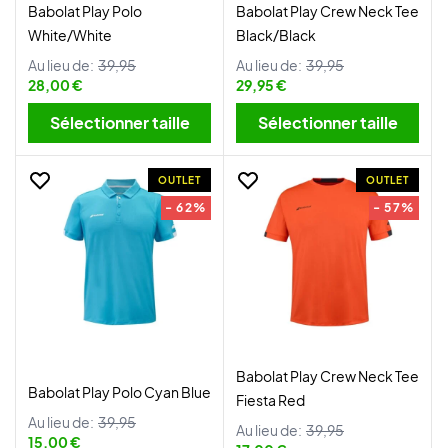
Babolat Play Polo
Babolat Play Crew Neck Tee
White/White
Black/Black
Au lieu de:
39,95
Au lieu de:
39,95
28,00 €
29,95 €
Sélectionner taille
Sélectionner taille
OUTLET
OUTLET
- 62%
- 57%
Babolat Play Crew Neck Tee
Babolat Play Polo Cyan Blue
Fiesta Red
Au lieu de:
39,95
Au lieu de:
39,95
15,00 €