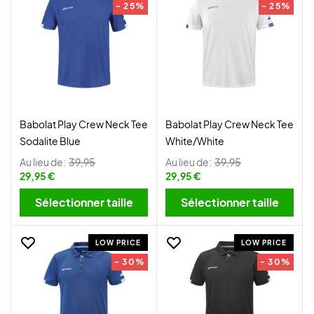
- 25%
- 25%
Babolat Play Crew Neck Tee
Babolat Play Crew Neck Tee
Sodalite Blue
White/White
Au lieu de:
39,95
Au lieu de:
39,95
29,95 €
29,95 €
Sélectionner taille
Sélectionner taille
LOW PRICE
LOW PRICE
- 30%
- 30%