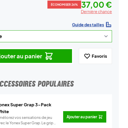
37,00 €
ÉCONOMISER 26%
Dernière chance
Guide des tailles
jouter au panier
Favoris
CCESSOIRES POPULAIRES
onex Super Grap 3-Pack
hite
Ajouter au panier
méliorez vos sensations de jeu
vec le Yonex Super Grap.Le grip