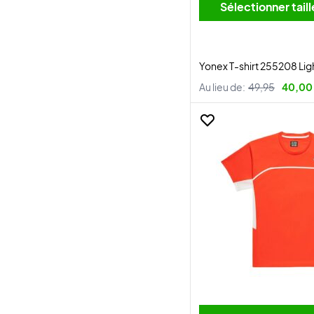
Sélectionner tai
Yonex T-shirt 255208 Li
Au lieu de:
49,95
40,00