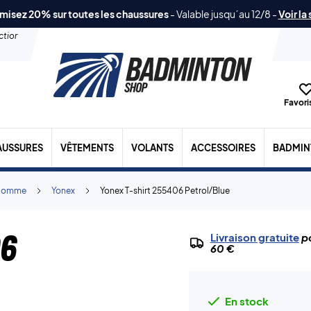
misez 20% sur toutes les chaussures
-
Valable jusqu´au 12/8
-
Voir la
ection
Favoris
AUSSURES
VÊTEMENTS
VOLANTS
ACCESSOIRES
BADMIN
Homme
Yonex
Yonex T-shirt 255406 Petrol/Blue
06
Livraison gratuite
po
60 €
En stock