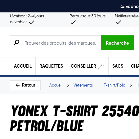
👟 Écono
Livraison : 2-4 jours
Retour sous 30 jours
Meilleure sél
ouvrables
Recherche de produits, de marques, etc.
Recherche
ACCUEIL
RAQUETTES
CONSEILLER
SACS
CH
Retour
Accueil
Vêtements
T-shirt/Polo
Yonex T-shirt 2554
Petrol/Blue