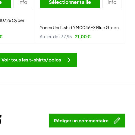
lle
Info
Sélectionner taille
Info
 10726 Cyber
Yonex Uni T-shirt YM0046EX Blue Green
 €
Au lieu de:
37,95
21,00 €
Voir tous les t-shirts/polos
5
Rédiger un commentaire