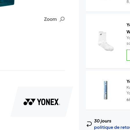
..
8
Zoom
Y
W
Y
s
Y
Kv
Y
–.
6
30 jours
politique de ret