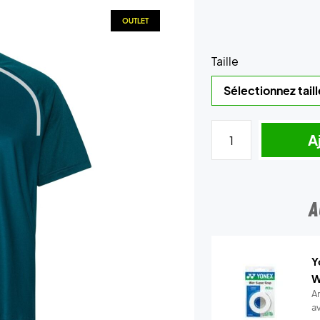
OUTLET
Taille
A
A
Y
W
A
a