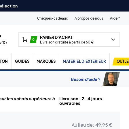
 sélection
Chèques-cadeaux
A propos de nous
Aide ?
PANIER D'ACHAT
0
Livraison gratuite à partir de 60 €
 (
0
)
TON
GUIDES
MARQUES
MATÉRIEL D'EXTÉRIEUR
OUTLE
Besoin d'aide ?
ur les achats supérieurs à
Livraison : 2-4 jours
ouvrables
Au lieu de:
49,95 €