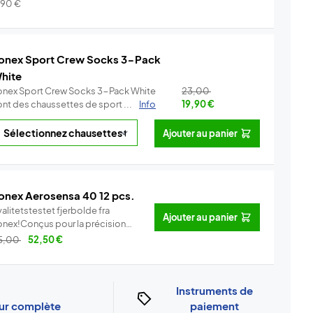
.
Info
,90
€
onex Sport Crew Socks 3-Pack
hite
onex Sport Crew Socks 3-Pack White
23,00
ont des chaussettes de sport ...
Info
19,90
€
Ajouter au panier
onex Aerosensa 40 12 pcs.
alitetstestet fjerbolde fra
Ajouter au panier
onex!Conçus pour la précision
..
Info
5,00
52,50
€
Instruments de
our complète
paiement