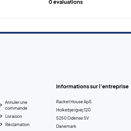
0 évaluations
Informations sur l’entreprise
Racket House ApS
Annuler une
commande
Holkebjergvej 120
Livraison
5250 Odense SV
Réclamation
Danemark