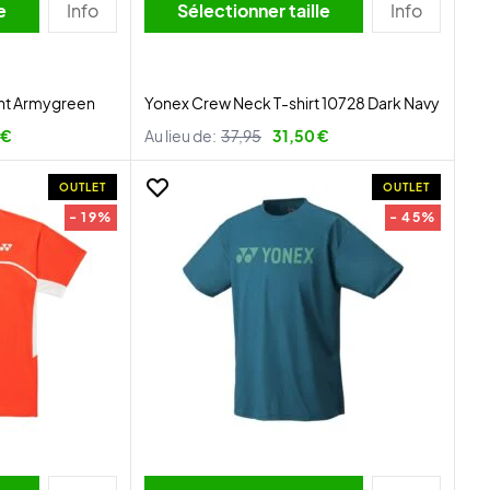
lle
Info
Sélectionner taille
Info
ght Armygreen
Yonex Crew Neck T-shirt 10728 Dark Navy
 €
Au lieu de:
37,95
31,50 €
OUTLET
OUTLET
- 19%
- 45%