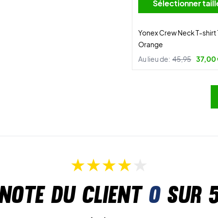
Sélectionner tai
Yonex Crew Neck T-shirt
Orange
Au lieu de:
45,95
37,00
Note du client
0
sur 