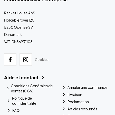
Racket House ApS
Holkebjergvej 120
5250 Odense SV
Danemark
VAT: DK36931108
Cookies
Aide et contact
Conditions Générales de
Annuler une commande
Ventes (CGV)
Livraison
Politique de
Réclamation
confidentialité
Articles retournés
FAQ