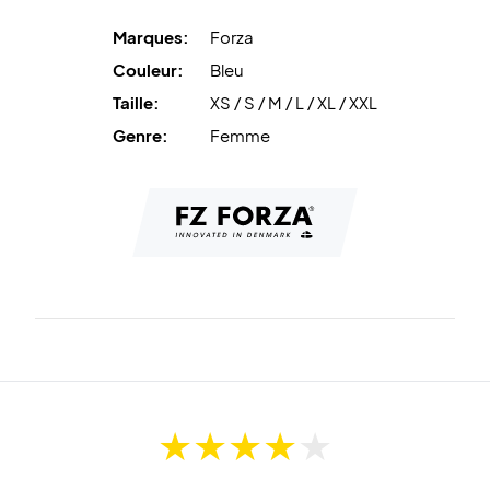
même après de nombreux lavages.
Marques:
Forza
Anti Shrink
le traitement empêche le rétrécissement,
Couleur:
Bleu
assurant une coupe parfaite saison après saison.
Taille:
XS / S / M / L / XL / XXL
Choisissez confort et contrôle – commandez dès
Genre:
Femme
aujourd’hui votre Forza PR2504 Women Midlayer !
Couleur : Poseidon (bleu).
Matière : 92 % polyester recyclé / 8 % élasthanne.