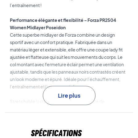
l’entraînement !
Performance élégante et flexibilité – Forza PR2504
Women Midlayer Poseidon
Cette superbe midlayer de Forza combine un design
sportif avec un confort pratique. Fabriquée dans un
matériau léger et extensible, elle offre une coupe lady fit
ajustée et flatteuse qui suit les mouvements du corps. Le
col montant avec fermeture éclair permet une ventilation
ajustable, tandis que les panneaux noirs contrastés créent
un look moderne et épuré. Idéale pour l’échauffement,
l’entraînement et l’usage quotidien.
Lire plus
Stretchable
la construction offre une liberté de
mouvement et un confort optimaux pour des
performances maximales sur le court.
Spécifications
Anti Pilling
garantit que le tissu reste lisse et soigné –