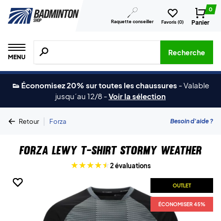
0
Raquette conseiller
Panier
Favoris (
0
)
Recherche de produits, de marques, etc.
Recherche
MENU
👟 Économisez 20% sur toutes les chaussures
-
Valable
jusqu´au 12/8
-
Voir la sélection
|
Besoin d'aide ?
Retour
Forza
Forza Lewy T-shirt Stormy Weather
2 évaluations
OUTLET
OUTLET
OUTLET
ÉCONOMISER 45%
ÉCONOMISER 45%
ÉCONOMISER 45%