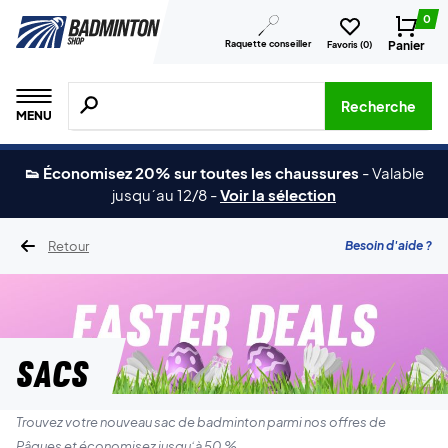
0
Raquette conseiller
Panier
Favoris (
0
)
Recherche de produits, de marques, etc.
Recherche
MENU
👟 Économisez 20% sur toutes les chaussures
-
Valable
jusqu´au 12/8
-
Voir la sélection
Retour
Besoin d'aide ?
Sacs
Trouvez votre nouveau sac de badminton parmi nos offres de
Pâques et économisez jusqu’à 50 %.