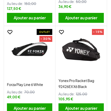
Au lieu de:
50,00
Au lieu de:
150,00
36,90 €
127,50 €
Ajouter au panier
Ajouter au panier
- 15%
OUTLET
- 30%
Yonex Pro Racket Bag
Forza Play Line 6 White
92426EX X6 Black
Au lieu de:
70,00
Au lieu de:
125,00
49,00 €
105,95 €
Ajouter au panier
Ajouter au panier