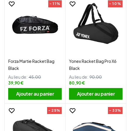
- 11%
- 10%
Forza Martie Racket Bag
Yonex Racket Bag Pro X6
Black
Black
Au lieu de:
45,00
Au lieu de:
90,00
39,90 €
80,90 €
Ajouter au panier
Ajouter au panier
- 25%
- 33%