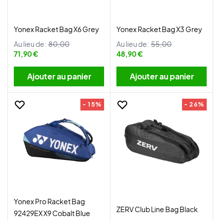
Yonex Racket Bag X6 Grey
Yonex Racket Bag X3 Grey
Au lieu de:
80,00
Au lieu de:
55,00
71,90 €
48,90 €
Ajouter au panier
Ajouter au panier
- 15%
- 26%
Yonex Pro Racket Bag
ZERV Club Line Bag Black
92429EX X9 Cobalt Blue