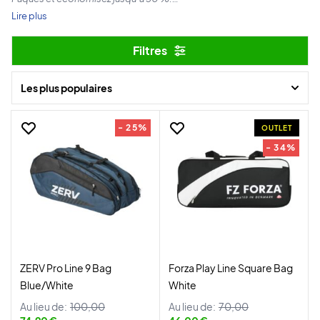
Lire plus
Offre valable du 31 mars au 7 avril.
Filtres
Joyeuses Pâques et bon shopping !
Les plus populaires
- 25%
OUTLET
- 34%
ZERV Pro Line 9 Bag
Forza Play Line Square Bag
Blue/White
White
Au lieu de:
100,00
Au lieu de:
70,00