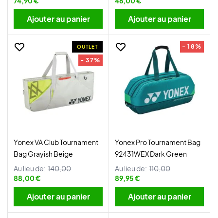
74,90 €
46,00 €
Ajouter au panier
Ajouter au panier
- 18%
OUTLET
- 37%
Yonex VA Club Tournament
Yonex Pro Tournament Bag
Bag Grayish Beige
92431WEX Dark Green
Au lieu de:
140,00
Au lieu de:
110,00
88,00 €
89,95 €
Ajouter au panier
Ajouter au panier