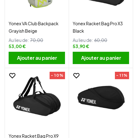
Yonex VA Club Backpack
Yonex Racket Bag Pro X3
Grayish Beige
Black
Au lieu de:
70,00
Au lieu de:
60,00
53,00 €
53,90 €
Ajouter au panier
Ajouter au panier
- 10%
- 11%
Yonex Racket Bag Pro X9