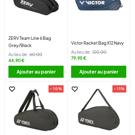
ZERV Team Line 6 Bag
Victor Racket Bag X12 Navy
Grey/Black
Au lieu de:
120,00
Au lieu de:
60,00
79,95 €
44,90 €
Ajouter au panier
Ajouter au panier
- 10%
- 11%