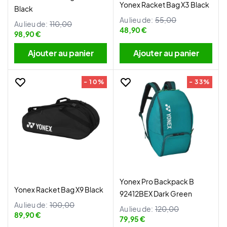
Yonex Racket Bag X3 Black
Black
Au lieu de:
55,00
Au lieu de:
110,00
48,90 €
98,90 €
Ajouter au panier
Ajouter au panier
- 10%
- 33%
Yonex Pro Backpack B
Yonex Racket Bag X9 Black
92412BEX Dark Green
Au lieu de:
100,00
Au lieu de:
120,00
89,90 €
79,95 €