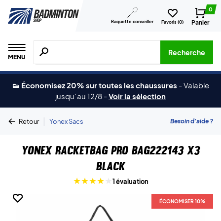
0
Raquette conseiller
Panier
Favoris (
0
)
Recherche de produits, de marques, etc.
Recherche
MENU
👟 Économisez 20% sur toutes les chaussures
-
Valable
jusqu´au 12/8
-
Voir la sélection
|
Besoin d'aide ?
Retour
Yonex Sacs
Yonex Racketbag Pro BAG222143 X3
Black
1 évaluation
ÉCONOMISER 10%
ÉCONOMISER 10%
ÉCONOMISER 10%