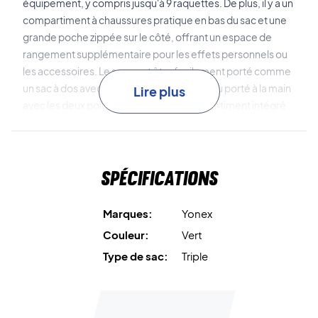
équipement, y compris jusqu'à 9 raquettes. De plus, il y a un
compartiment à chaussures pratique en bas du sac et une
grande poche zippée sur le côté, offrant un espace de
rangement supplémentaire pour les effets personnels ou
les accessoires. Le sac peut être facilement porté comme
un sac à dos avec les bretelles ajustables ou porté à la main
Lire plus
avec les deux poignées solides. Le compartiment intégré
thermiquement isolé garantit que vos raquettes restent
protégées contre les températures extrêmes, idéal pour
maintenir leurs performances dans le temps.
Spécifications
Parfait pour tous les joueurs - achetez votre sac dès
aujourd'hui!
Marques:
Yonex
Couleur:
Vert
Dimensions:
78x36x36 cm
Type de sac:
Triple
Couleur:
Vert olive
Type de sac:
3 compartiments