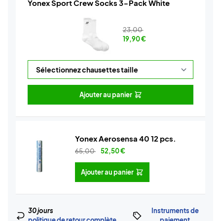
Yonex Sport Crew Socks 3-Pack White
23,00
19,90
€
Ajouter au panier
Yonex Aerosensa 40 12 pcs.
65,00
52,50
€
Ajouter au panier
30 jours
Instruments de
politique de retour complète
paiement