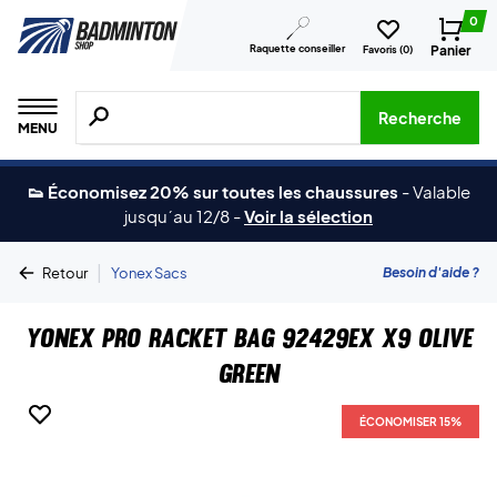
0
Raquette conseiller
Panier
Favoris (
0
)
Recherche de produits, de marques, etc.
Recherche
MENU
👟 Économisez 20% sur toutes les chaussures
-
Valable
jusqu´au 12/8
-
Voir la sélection
|
Besoin d'aide ?
Retour
Yonex Sacs
Yonex Pro Racket Bag 92429EX X9 Olive
Green
ÉCONOMISER 15%