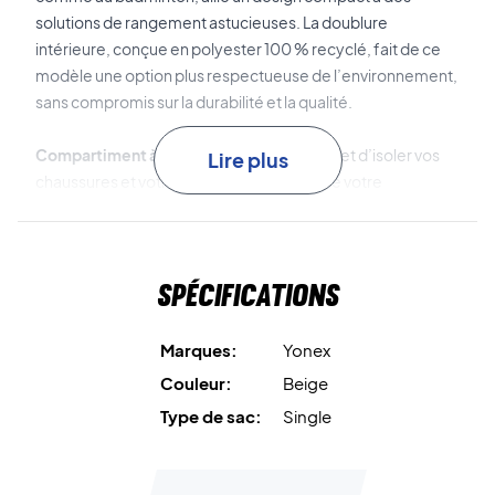
solutions de rangement astucieuses. La doublure
intérieure, conçue en polyester 100 % recyclé, fait de ce
modèle une option plus respectueuse de l’environnement,
sans compromis sur la durabilité et la qualité.
Compartiment à chaussures séparé
Permet d’isoler vos
Lire plus
chaussures et votre linge porté du reste de votre
équipement pour une organisation optimale.
Passant intégré pour raquette
Facilite et sécurise le
Spécifications
transport de votre raquette, même si elle dépasse
légèrement du sac.
Marques:
Yonex
Fermetures YKK et bandoulière
Les fermetures éclair
Couleur:
Beige
robustes et la sangle amovible garantissent confort et
Type de sac:
Single
fiabilité lors de vos déplacements.
Dimensions :
49 × 20 × 39 cm.