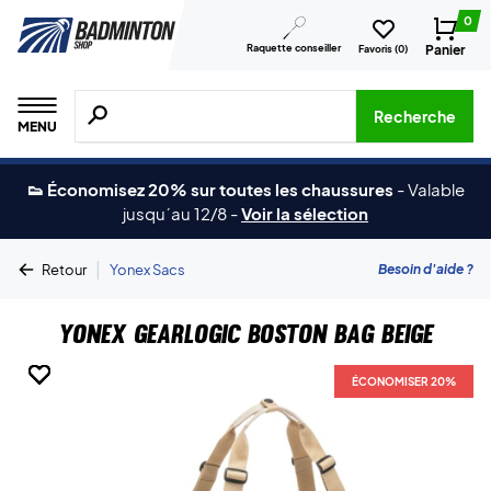
0
Raquette conseiller
Panier
Favoris (
0
)
Recherche de produits, de marques, etc.
Recherche
MENU
👟 Économisez 20% sur toutes les chaussures
-
Valable
jusqu´au 12/8
-
Voir la sélection
|
Besoin d'aide ?
Retour
Yonex Sacs
Yonex Gearlogic Boston Bag Beige
ÉCONOMISER 20%
ÉCONOMISER 20%
ÉCONOMISER 20%
ÉCONOMISER 20%
ÉCONOMISER 20%
ÉCONOMISER 20%
ÉCONOMISER 20%
ÉCONOMISER 20%
ÉCONOMISER 20%
ÉCONOMISER 20%