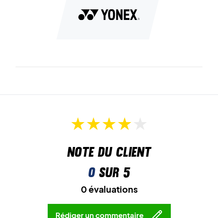
Volume :
Env. 38 litres.
Choisissez le Yonex Gearlogic Boston Bag Beige pour
une organisation polyvalente et raffinée
Couleur :
Beige.
Note du client
0
sur 5
0 évaluations
Rédiger un commentaire