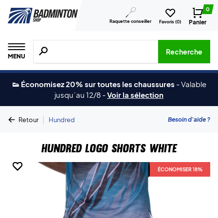
0
Raquette conseiller
Panier
Favoris (
0
)
Recherche de produits, de marques, etc.
Recherche
MENU
👟 Économisez 20% sur toutes les chaussures
-
Valable
jusqu´au 12/8
-
Voir la sélection
|
Besoin d'aide ?
Retour
Hundred
Hundred Logo Shorts White
ÉCONOMISER 18%
ÉCONOMISER 18%
ÉCONOMISER 18%
ÉCONOMISER 18%