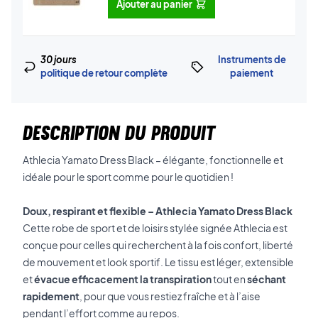
Ajouter au panier
30 jours
Instruments de
politique de retour complète
paiement
DESCRIPTION DU PRODUIT
Athlecia Yamato Dress Black – élégante, fonctionnelle et
idéale pour le sport comme pour le quotidien !
Doux, respirant et flexible – Athlecia Yamato Dress Black
Cette robe de sport et de loisirs stylée signée Athlecia est
conçue pour celles qui recherchent à la fois confort, liberté
de mouvement et look sportif. Le tissu est léger, extensible
et
évacue efficacement la transpiration
tout en
séchant
rapidement
, pour que vous restiez fraîche et à l’aise
pendant l’effort comme au repos.