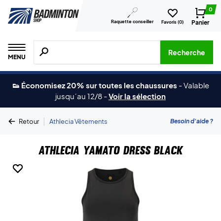
0
Raquette conseiller
Panier
Favoris (
0
)
Recherche de produits, de marques, etc.
Recherche
MENU
👟 Économisez 20% sur toutes les chaussures
-
Valable
jusqu´au 12/8
-
Voir la sélection
|
Besoin d'aide ?
Retour
Athlecia Vêtements
Athlecia Yamato Dress Black