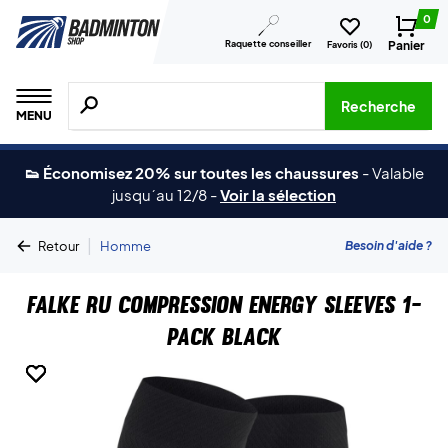
0
Raquette conseiller
Panier
Favoris (
0
)
Recherche de produits, de marques, etc.
Recherche
MENU
👟 Économisez 20% sur toutes les chaussures
-
Valable
jusqu´au 12/8
-
Voir la sélection
|
Besoin d'aide ?
Retour
Homme
Falke RU Compression Energy Sleeves 1-
Pack Black