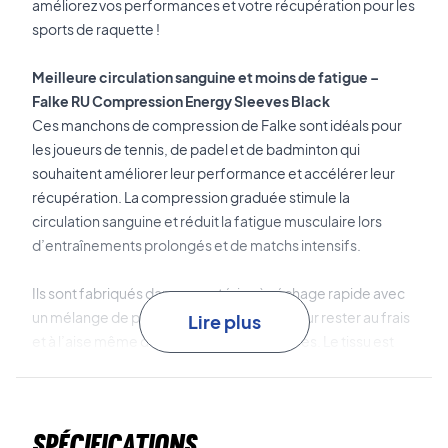
améliorez vos performances et votre récupération pour les
sports de raquette !
Meilleure circulation sanguine et moins de fatigue –
Falke RU Compression Energy Sleeves Black
Ces manchons de compression de Falke sont idéals pour
les joueurs de tennis, de padel et de badminton qui
souhaitent améliorer leur performance et accélérer leur
récupération. La compression graduée
stimule la
circulation sanguine
et réduit la fatigue musculaire lors
d’entraînements prolongés et de matchs intensifs.
Ils sont fabriqués dans un matériau à séchage rapide avec
un
mélange de polyester rafraîchissant
pour rester au frais
Lire plus
et à l’aise même dans les moments intenses. Le tissu est
également composé de fibres recyclées pour un choix plus
écologique.
Spécifications
Ces manchons apportent soutien, réduisent les crampes