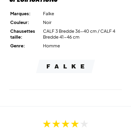
et accélèrent la récupération après des efforts intenses,
tout en offrant un grand confort.
Marques:
Falke
Couleur:
Noir
Offrez à vos muscles le soutien nécessaire – achetez vos
Chausettes
CALF 3 Bredde 36-40 cm / CALF 4
Falke Compression Energy Sleeves dès aujourd'hui !
taille:
Bredde 41-46 cm
Couleur : Noir.
Genre:
Homme
Matériau : 62% polyester recyclé, 36% polyamide, 2%
élasthanne.