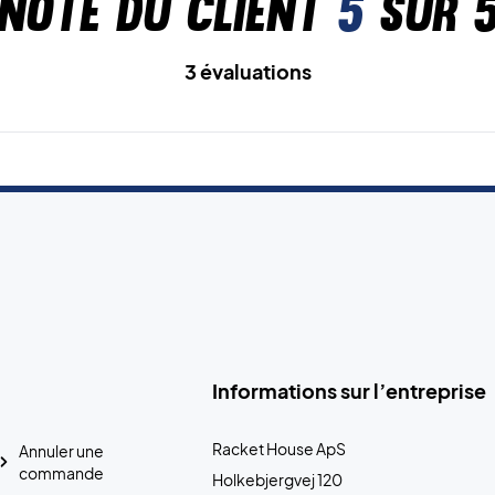
Note du client
5
sur 
3 évaluations
Informations sur l’entreprise
Racket House ApS
Annuler une
commande
Holkebjergvej 120