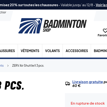
misez 20% sur toutes les chaussures
-
Valable jusqu´au 12/8
-
Voir la
ection
Favoris
AUSSURES
VÊTEMENTS
VOLANTS
ACCESSOIRES
BADMIN
nts
ZERV Air Shuttle ll 3 pcs.
3 pcs.
Livraison gratuite
po
60 €
En rupture de stock