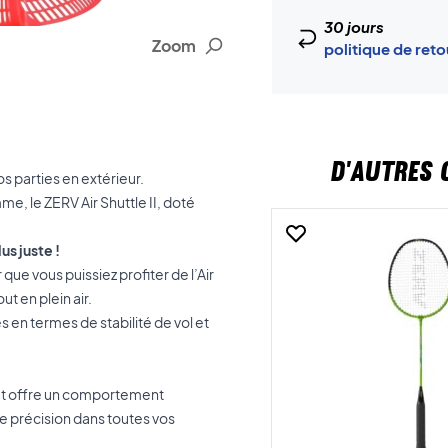
30 jours
Zoom
politique de ret
D'AUTRES 
os parties en extérieur.
, le ZERV Air Shuttle II, doté
us juste !
ue vous puissiez profiter de l’Air
ut en plein air.
s en termes de stabilité de vol et
 et offre un comportement
e précision dans toutes vos