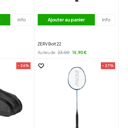
r
Info
Ajouter au panier
Info
ZERV Bolt 22
€
Au lieu de:
23,00
15,90 €
- 26%
- 27%