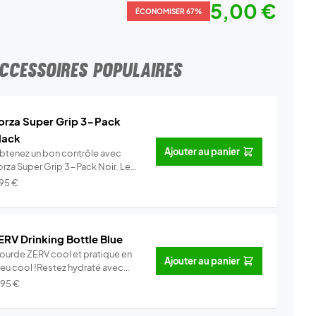
5,00 €
ÉCONOMISER 67%
CCESSOIRES POPULAIRES
orza Super Grip 3-Pack
lack
Ajouter au panier
btenez un bon contrôle avec
orza Super Grip 3-Pack Noir. Les
...
Info
,95
€
ERV Drinking Bottle Blue
ourde ZERV cool et pratique en
Ajouter au panier
leu cool !Restez hydraté avec
...
Info
,95
€