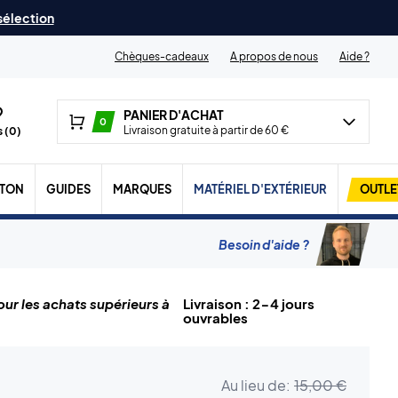
 sélection
Chèques-cadeaux
A propos de nous
Aide ?
PANIER D'ACHAT
0
Livraison gratuite à partir de 60 €
 (
0
)
TON
GUIDES
MARQUES
MATÉRIEL D'EXTÉRIEUR
OUTLE
Besoin d'aide ?
ur les achats supérieurs à
Livraison : 2-4 jours
ouvrables
Au lieu de:
15,00 €