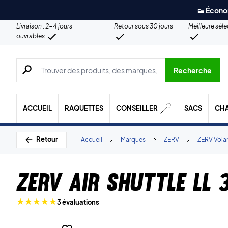
👟 Écono
Livraison : 2-4 jours
Retour sous 30 jours
Meilleure sél
ouvrables
Recherche de produits, de marques, etc.
Recherche
ACCUEIL
RAQUETTES
CONSEILLER
SACS
CH
Retour
Accueil
Marques
ZERV
ZERV Vola
ZERV Air Shuttle ll 
3 évaluations