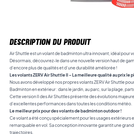
DESCRIPTION DU PRODUIT
Air Shuttle est un volant de badminton ultra innovant, idéal pour v
Désormais, découvrez-le dans une nouvelle version haut de gamme
d’encore plus de qualités et d’une durabilité améliorée !
Les volants ZERV Air Shuttle II – La meilleure qualité au prix le pl
Nous avons développé nos propres volants ZERV Air Shuttle pour q
Badminton en extérieur : dans le jardin, au parc, sur la plage, parto
Cette version II des Air Shuttles présente des évolutions majeure
d’excellentes performances dans toutes les conditions météo.
Le meilleur prix pour des volants de badminton outdoor !
Ce volant a été conçu spécialement pour les usages extérieurs
remarquable en vol. Sa conception innovante garantit une grand
trajectoires.