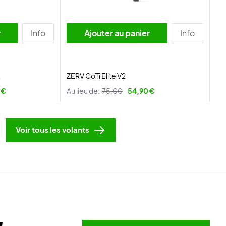
r
Info
Ajouter au panier
Info
k
ZERV CoTi Elite V2
 €
Au lieu de:
75,00
54,90 €
Voir tous les volants