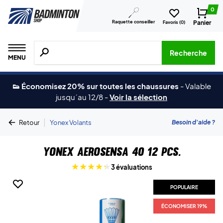
0
Raquette conseiller
Panier
Favoris (
0
)
Recherche de produits, de marques, etc.
Recherche
MENU
👟 Économisez 20% sur toutes les chaussures
-
Valable
jusqu´au 12/8
-
Voir la sélection
|
Besoin d'aide ?
Retour
Yonex Volants
Yonex Aerosensa 40 12 pcs.
3 évaluations
POPULAIRE
ÉCONOMISER 19%