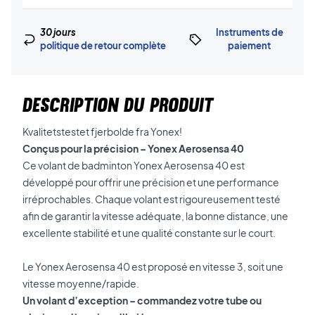
30 jours
Instruments de
politique de retour complète
paiement
DESCRIPTION DU PRODUIT
Kvalitetstestet fjerbolde fra Yonex!
Conçus pour la précision – Yonex Aerosensa 40
Ce volant de badminton Yonex Aerosensa 40 est
développé pour offrir une précision et une performance
irréprochables. Chaque volant est rigoureusement testé
afin de garantir la vitesse adéquate, la bonne distance, une
excellente stabilité et une qualité constante sur le court.
Le Yonex Aerosensa 40 est proposé en vitesse 3, soit une
vitesse moyenne/rapide.
Un volant d’exception – commandez votre tube ou