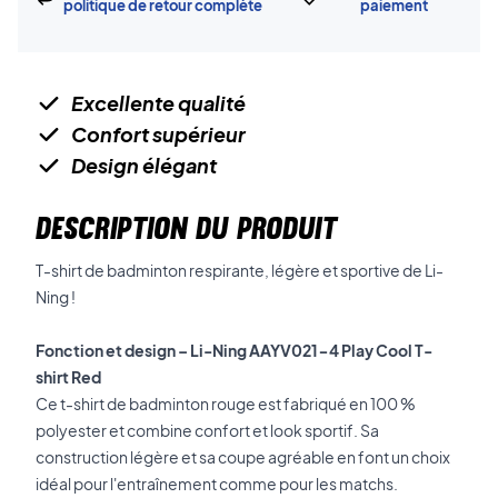
politique de retour complète
paiement
Excellente qualité
Confort supérieur
Design élégant
DESCRIPTION DU PRODUIT
T-shirt de badminton respirante, légère et sportive de Li-
Ning !
Fonction et design – Li-Ning AAYV021-4 Play Cool T-
shirt Red
Ce t-shirt de badminton rouge est fabriqué en 100 %
polyester et combine confort et look sportif. Sa
construction légère et sa coupe agréable en font un choix
idéal pour l'entraînement comme pour les matchs.