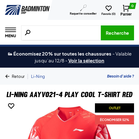
0
Raquette conseiller
Panier
Favoris (
0
)
Recherche de produits, de marques, etc.
Recherche
MENU
👟 Économisez 20% sur toutes les chaussures
-
Valable
jusqu´au 12/8
-
Voir la sélection
|
Besoin d'aide ?
Retour
Li-Ning
Li-Ning AAYV021-4 Play Cool T-shirt Red
OUTLET
OUTLET
ÉCONOMISER 52%
ÉCONOMISER 52%