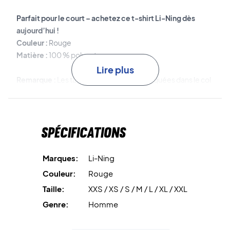
Parfait pour le court – achetez ce t-shirt Li-Ning dès
aujourd’hui !
Couleur :
Rouge
Matière :
100 % polyester
Lire plus
Remarque :
Les tailles asiatiques sont indiquées dans le col
– voir la conversion ci-dessous :
S = XS (taille EU)
M = S
Spécifications
L = M
XL = L
XXL = XL
Marques:
Li-Ning
Couleur:
Rouge
Taille:
XXS / XS / S / M / L / XL / XXL
Genre:
Homme