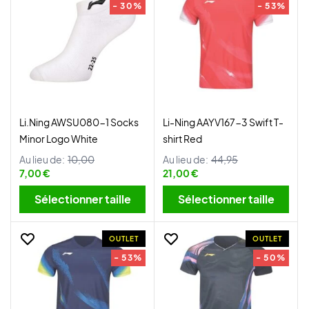
- 30%
- 53%
Li.Ning AWSU080-1 Socks
Li-Ning AAYV167-3 Swift T-
Minor Logo White
shirt Red
Au lieu de:
10,00
Au lieu de:
44,95
7,00 €
21,00 €
Sélectionner taille
Sélectionner taille
OUTLET
OUTLET
- 53%
- 50%