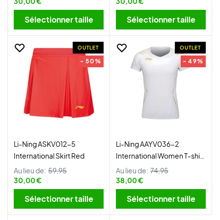
30,00 €
30,00 €
Sélectionner taille
Sélectionner taille
OUTLET
OUTLET
- 50%
- 49%
Li-Ning ASKV012-5
Li-Ning AAYV036-2
International Skirt Red
International Women T-shirt
White
Au lieu de:
59,95
Au lieu de:
74,95
30,00 €
38,00 €
Sélectionner taille
Sélectionner taille