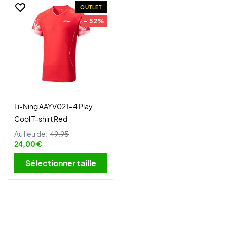
OUTLET
- 52%
Li-Ning AAYV021-4 Play
Cool T-shirt Red
Au lieu de:
49,95
24,00 €
Sélectionner taille