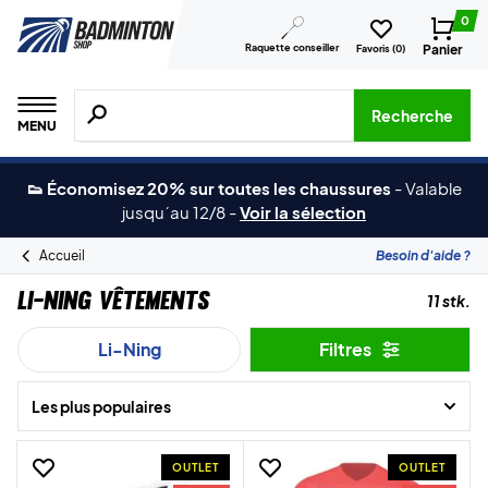
0
Raquette conseiller
Panier
Favoris (
0
)
Recherche de produits, de marques, etc.
Recherche
MENU
👟 Économisez 20% sur toutes les chaussures
-
Valable
jusqu´au 12/8
-
Voir la sélection
Accueil
Besoin d'aide ?
Li-Ning Vêtements
11 stk.
Li-Ning
Filtres
Les plus populaires
OUTLET
OUTLET