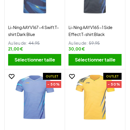
Li-Ning AAYV167-4 Swift T-
Li-Ning AAYV165-1 Side
shirt Dark Blue
Effect T-shirt Black
Au lieu de:
44,95
Au lieu de:
59,95
21,00 €
30,00 €
Sélectionner taille
Sélectionner taille
OUTLET
OUTLET
- 50%
- 50%