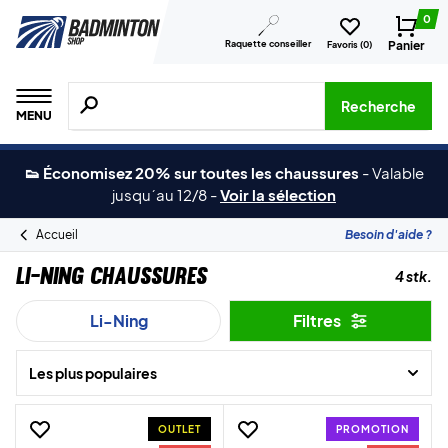
0
Raquette conseiller
Panier
Favoris (
0
)
Recherche de produits, de marques, etc.
Recherche
MENU
👟 Économisez 20% sur toutes les chaussures
-
Valable
jusqu´au 12/8
-
Voir la sélection
Accueil
Besoin d'aide ?
Li-Ning Chaussures
4 stk.
Li-Ning
Filtres
Les plus populaires
OUTLET
PROMOTION