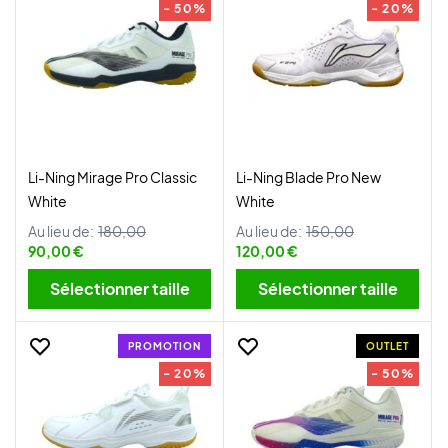
- 50%
- 20%
Li-Ning Mirage Pro Classic
Li-Ning Blade Pro New
White
White
Au lieu de:
180,00
Au lieu de:
150,00
90,00 €
120,00 €
Sélectionner taille
Sélectionner taille
PROMOTION
OUTLET
- 20%
- 50%