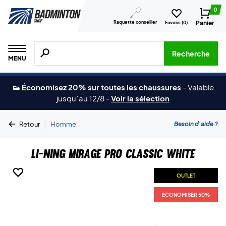
0
Raquette conseiller
Panier
Favoris (
0
)
Recherche de produits, de marques, etc.
Recherche
MENU
👟 Économisez 20% sur toutes les chaussures
-
Valable
jusqu´au 12/8
-
Voir la sélection
|
Besoin d'aide ?
Retour
Homme
Li-Ning Mirage Pro Classic White
OUTLET
OUTLET
OUTLET
ÉCONOMISER 50%
ÉCONOMISER 50%
ÉCONOMISER 50%