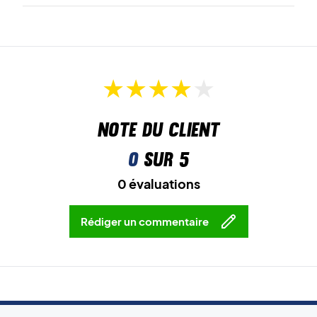
Devenez ultra-rapide sur le terrain – achetez ces
chaussures de badminton Li-Ning dès aujourd’hui !
Couleur : Blanc et noir.
Note du client
0
sur 5
0 évaluations
Rédiger un commentaire