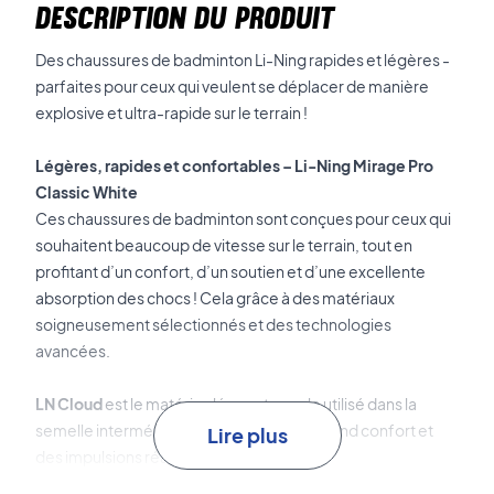
DESCRIPTION DU PRODUIT
Des chaussures de badminton Li-Ning rapides et légères -
parfaites pour ceux qui veulent se déplacer de manière
explosive et ultra-rapide sur le terrain !
Légères, rapides et confortables – Li-Ning Mirage Pro
Classic White
Ces chaussures de badminton sont conçues pour ceux qui
souhaitent beaucoup de vitesse sur le terrain, tout en
profitant d’un confort, d’un soutien et d’une excellente
absorption des chocs ! Cela grâce à des matériaux
soigneusement sélectionnés et des technologies
avancées.
LN Cloud
est le matériau léger et souple utilisé dans la
semelle intermédiaire. Cela garantit un grand confort et
Lire plus
des impulsions réactives.