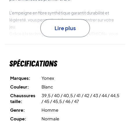
L'empeigne en fibre synthétique garantit durabilité et
légèreté, vous permettant de vous concentrer sur votre
jeu.
Lire plus
Grâce à la technologie avancée POWER CUSHION+, vous
bénéficiez d'un excellent amorti qui garde vos pieds frais,
même lors des matchs les plus intenses.
La POWER CUSHION supplémentaire vous aide à atterrir
Spécifications
en douceur et à transférer rapidement votre énergie vers
le mouvement suivant.
Marques:
Yonex
L'empeigne est dotée d'un Double Raschel Mesh qui
Couleur:
Blanc
favorise la circulation de l'air et garde vos pieds au frais,
Chaussures
39,5 / 40 / 40,5 / 41 / 42 / 43 / 44 / 44,5
tandis que Durable Skin Light assure une longévité sans
taille:
/ 45 / 45,5 / 46 / 47
alourdir la chaussure.
Genre:
Homme
Pour augmenter la stabilité et minimiser le poids, une
Power Graphite Sheet est intégrée dans la semelle,
Coupe:
Normale
améliorant également votre temps de réaction.