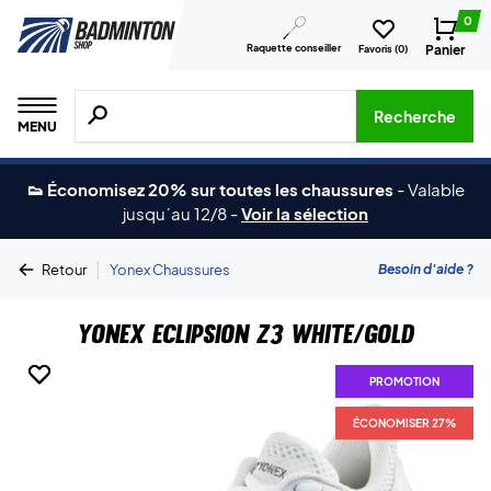
0
Raquette conseiller
Panier
Favoris (
0
)
Recherche de produits, de marques, etc.
Recherche
MENU
👟 Économisez 20% sur toutes les chaussures
-
Valable
jusqu´au 12/8
-
Voir la sélection
|
Besoin d'aide ?
Retour
Yonex Chaussures
Yonex Eclipsion Z3 White/Gold
PROMOTION
PROMOTION
ÉCONOMISER 27%
ÉCONOMISER 27%