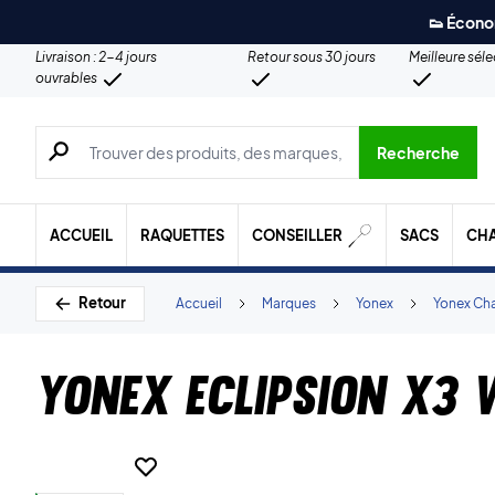
👟 Écono
Livraison : 2-4 jours
Retour sous 30 jours
Meilleure sél
ouvrables
Recherche de produits, de marques, etc.
Recherche
ACCUEIL
RAQUETTES
CONSEILLER
SACS
CH
Retour
Accueil
Marques
Yonex
Yonex Ch
Yonex Eclipsion X3 