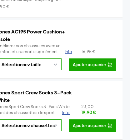
.
Info
,90
€
onex AC195 Power Cushion+
nsole
méliorez vos chaussures avec un
onfort et un amorti supplément...
Info
16,95
€
Ajouter au panier
onex Sport Crew Socks 3-Pack
hite
onex Sport Crew Socks 3-Pack White
23,00
ont des chaussettes de sport ...
Info
19,90
€
Ajouter au panier