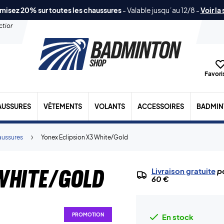
misez 20% sur toutes les chaussures
-
Valable jusqu´au 12/8
-
Voir la
ection
Favoris
AUSSURES
VÊTEMENTS
VOLANTS
ACCESSOIRES
BADMIN
aussures
Yonex Eclipsion X3 White/Gold
White/Gold
Livraison gratuite
po
60 €
PROMOTION
En stock