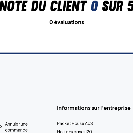
Note du client
0
sur 
0 évaluations
Informations sur l’entreprise
Racket House ApS
Annuler une
commande
Holkebjergvej 120