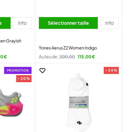
lle
Info
Sélectionner taille
Info
en Grayish
Yonex Aerus Z2 Women Indigo
00 €
Au lieu de:
200,00
115,00 €
- 24%
PROMOTION
- 20%