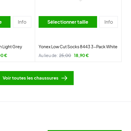
lle
Info
Sélectionner taille
Info
 Light Grey
Yonex Low Cut Socks 8443 3-Pack White
00 €
Au lieu de:
25,00
18,90 €
Voir toutes les chaussures