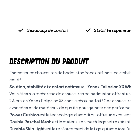
Beaucoup de confort
Stabilité supérieu
DESCRIPTION DU PRODUIT
Fantastiques chaussures de badminton Yonex offrant une stabilité
court !
Soutien, stabilité et confort optimaux - Yonex Eclipsion X3 W
Vous êtes à la recherche de chaussures de badminton offrant un 
? Alors les Yonex Eclipsion X3 sont le choix parfait ! Ces chauss
avancées et de matériaux de qualité pour garantir des performanc
Power Cushion
est la technologie d'amorti qui offre un excellent
Double Raschel Mesh
est le matériau en mesh léger et respirant u
Durable Skin Light
est le renforcement de la tige qui améliore l'a