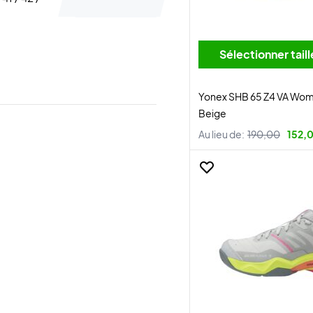
Sélectionner tai
Yonex SHB 65 Z4 VA Wom
Beige
Au lieu de:
190,00
152,