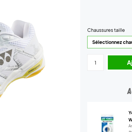
Chaussures taille
A
A
Y
W
A
a