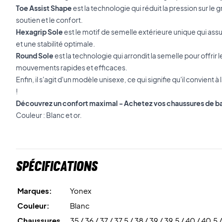
Toe Assist Shape
est la technologie qui réduit la pression sur le gr
soutien et le confort.
Hexagrip Sole
est le motif de semelle extérieure unique qui as
et une stabilité optimale.
Round Sole
est la technologie qui arrondit la semelle pour offrir
mouvements rapides et efficaces.
Enfin, il s'agit d'un modèle unisexe, ce qui signifie qu'il convien
!
Découvrez un confort maximal - Achetez vos chaussures de ba
Couleur : Blanc et or.
Spécifications
Marques:
Yonex
Couleur:
Blanc
Chaussures
35 / 36 / 37 / 37,5 / 38 / 39 / 39,5 / 40 / 40,5 /