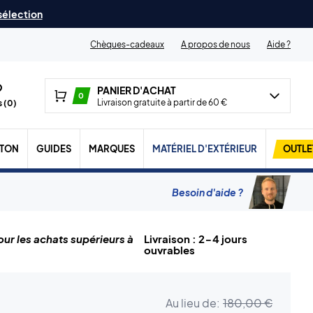
 sélection
Chèques-cadeaux
A propos de nous
Aide ?
PANIER D'ACHAT
0
Livraison gratuite à partir de 60 €
 (
0
)
TON
GUIDES
MARQUES
MATÉRIEL D'EXTÉRIEUR
OUTLE
Besoin d'aide ?
ur les achats supérieurs à
Livraison : 2-4 jours
ouvrables
Au lieu de:
180,00 €