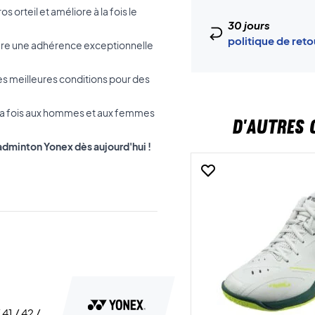
os orteil et améliore à la fois le
30 jours
politique de ret
sure une adhérence exceptionnelle
 les meilleures conditions pour des
t à la fois aux hommes et aux femmes
D'AUTRES 
dminton Yonex dès aujourd'hui !
 41 / 42 /