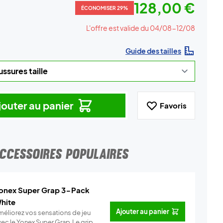
128,00 €
ÉCONOMISER 29%
L'offre est valide du 04/08-12/08
Guide des tailles
jouter au panier
Favoris
CCESSOIRES POPULAIRES
onex Super Grap 3-Pack
hite
Ajouter au panier
méliorez vos sensations de jeu
vec le Yonex Super Grap.Le grip