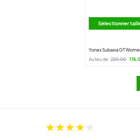
Sélectionner tai
Yonex Subaxia GT Women
Au lieu de:
220,00
176,