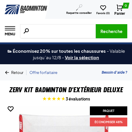
0
Raquette conseiller
Panier
Favoris (
0
)
Recherche de produits, de marques, etc.
Recherche
MENU
👟 Économisez 20% sur toutes les chaussures
-
Valable
jusqu´au 12/8
-
Voir la sélection
|
Besoin d'aide ?
Retour
Offre forfaitaire
ZERV Kit Badminton d’Extérieur Deluxe
3 évaluations
PAQUET
PAQUET
PAQUET
PAQUET
ÉCONOMISER 48%
ÉCONOMISER 48%
ÉCONOMISER 48%
ÉCONOMISER 48%