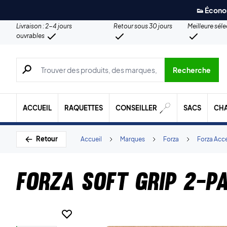
👟 Écono
Livraison : 2-4 jours
Retour sous 30 jours
Meilleure sél
ouvrables
Recherche de produits, de marques, etc.
Recherche
ACCUEIL
RAQUETTES
CONSEILLER
SACS
CH
Retour
Accueil
Marques
Forza
Forza Acc
Forza Soft Grip 2-P