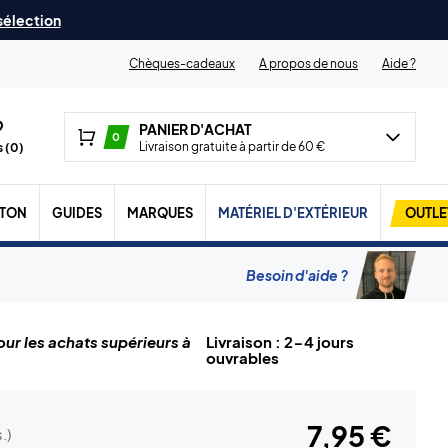
 sélection
Chèques-cadeaux
A propos de nous
Aide ?
PANIER D'ACHAT
0
Livraison gratuite à partir de 60 €
 (
0
)
TON
GUIDES
MARQUES
MATÉRIEL D'EXTÉRIEUR
OUTLE
Besoin d'aide ?
ur les achats supérieurs à
Livraison : 2-4 jours
ouvrables
7,95 €
.)