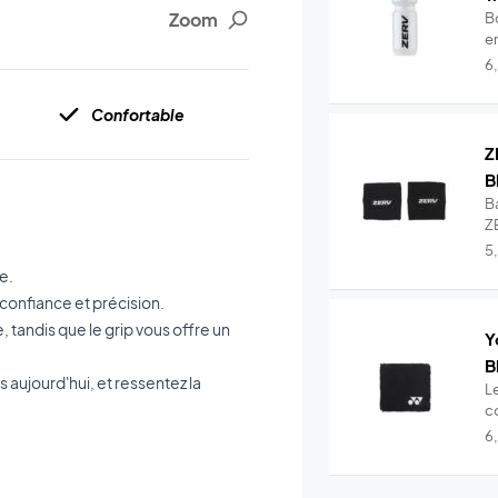
Zoom
B
en
6
Confortable
Z
B
B
ZE
Wr
5
e.
 confiance et précision.
 tandis que le grip vous offre un
Y
B
aujourd'hui, et ressentez la
L
c
e
6