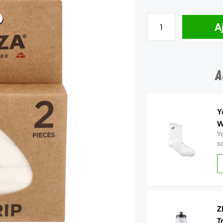
A
A
Y
W
Y
s
Z
T