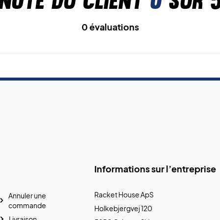
Note du client
0
sur 
0 évaluations
Informations sur l’entreprise
Racket House ApS
Annuler une
commande
Holkebjergvej 120
Livraison