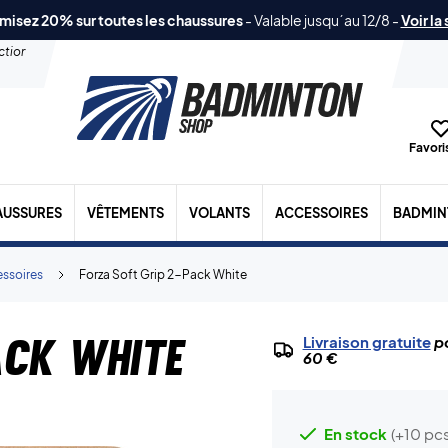
misez 20% sur toutes les chaussures
-
Valable jusqu´au 12/8
-
Voir la
ection
Favoris
AUSSURES
VÊTEMENTS
VOLANTS
ACCESSOIRES
BADMIN
essoires
Forza Soft Grip 2-Pack White
ack White
Livraison gratuite
po
60 €
En stock
(+10 pcs