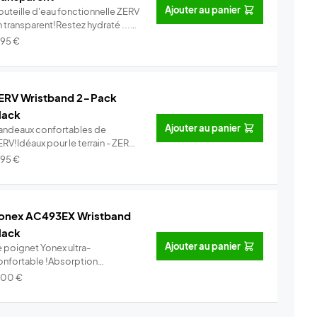
Ajouter au panier
outeille d'eau fonctionnelle ZERV
 transparent!Restez hydraté ...
Info
,95
€
ERV Wristband 2-Pack
lack
Ajouter au panier
andeaux confortables de
RV!Idéaux pour le terrain - ZERV
ist...
Info
,95
€
onex AC493EX Wristband
lack
Ajouter au panier
e poignet Yonex ultra-
onfortable !Absorption
xceptionnelle de ...
Info
,00
€