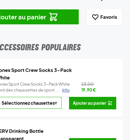
jouter au panier
Favoris
CCESSOIRES POPULAIRES
onex Sport Crew Socks 3-Pack
hite
onex Sport Crew Socks 3-Pack White
23,00
ont des chaussettes de sport ...
Info
19,90
€
Ajouter au panier
ERV Drinking Bottle
ransparent