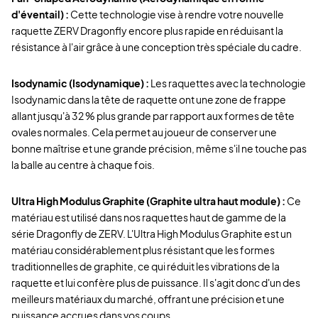
d'éventail) :
Cette technologie vise à rendre votre nouvelle
raquette ZERV Dragonfly encore plus rapide en réduisant la
résistance à l'air grâce à une conception très spéciale du cadre.
Isodynamic (Isodynamique) :
Les raquettes avec la technologie
Isodynamic dans la tête de raquette ont une zone de frappe
allant jusqu'à 32 % plus grande par rapport aux formes de tête
ovales normales. Cela permet au joueur de conserver une
bonne maîtrise et une grande précision, même s'il ne touche pas
la balle au centre à chaque fois.
Ultra High Modulus Graphite (Graphite ultra haut module) :
Ce
matériau est utilisé dans nos raquettes haut de gamme de la
série Dragonfly de ZERV. L'Ultra High Modulus Graphite est un
matériau considérablement plus résistant que les formes
traditionnelles de graphite, ce qui réduit les vibrations de la
raquette et lui confère plus de puissance. Il s'agit donc d'un des
meilleurs matériaux du marché, offrant une précision et une
puissance accrues dans vos coups.