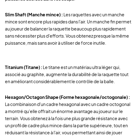
Slim Shaft (Manche mince) :
Les raquettes avec un manche
mince sont encore plus rapides dans l'air. Un manche fin permet
au joueur de balancer la raquette beaucoup plus rapidement
sans nécessiter plus d'efforts. Vous obtenez presque la même
puissance, mais sans avoir à utiliser de force inutile.
Titanium (Titane) :
Le titane est un matériau ultra léger qui,
associé au graphite, augmente la durabilité de la raquette tout
en améliorant considérablement le contrôle de la balle.
Hexagon/Octagon Shape (Forme hexagonale/octogonale) :
La combinaison d'un cadre hexagonal avec un cadre octogonal
a montré qu'elle offrait un énorme avantage au joueur sur le
terrain. Vous obtenez à la fois une plus grande résistance avec
un profil de cadre plus mince dans la partie supérieure, tout en
réduisant la résistance à l'air, vous permettant ainsi de jouer