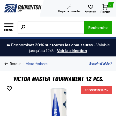
0
Raquette conseiller
Panier
Favoris (
0
)
Recherche de produits, de marques, etc.
Recherche
MENU
👟 Économisez 20% sur toutes les chaussures
-
Valable
jusqu´au 12/8
-
Voir la sélection
|
Besoin d'aide ?
Retour
Victor Volants
Victor Master Tournament 12 pcs.
ÉCONOMISER 8%