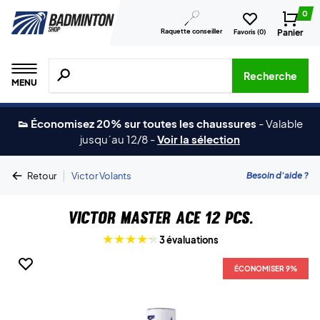
0
Raquette conseiller
Panier
Favoris (
0
)
Recherche de produits, de marques, etc.
Recherche
MENU
👟 Économisez 20% sur toutes les chaussures
-
Valable
jusqu´au 12/8
-
Voir la sélection
|
Besoin d'aide ?
Retour
Victor Volants
Victor Master Ace 12 pcs.
3 évaluations
ÉCONOMISER 9%