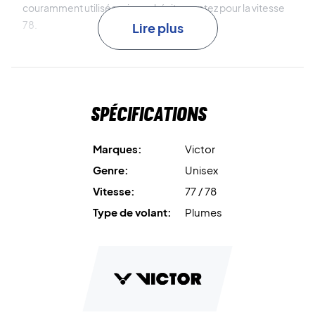
couramment utilisée : si vous hésitez, optez pour la vitesse
78.
Lire plus
Chaque tube contient 12 volants.
Spécifications
Marques:
Victor
Genre:
Unisex
Vitesse:
77 / 78
Type de volant:
Plumes