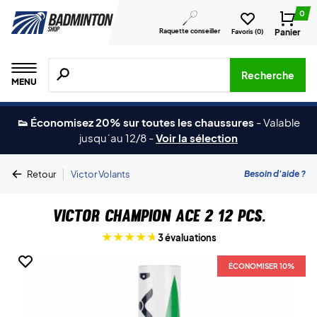
0
Raquette conseiller
Panier
Favoris (
0
)
Recherche de produits, de marques, etc.
Recherche
MENU
👟 Économisez 20% sur toutes les chaussures
-
Valable
jusqu´au 12/8
-
Voir la sélection
|
Besoin d'aide ?
Retour
Victor Volants
Victor Champion ACE 2 12 pcs.
3 évaluations
ÉCONOMISER 10%