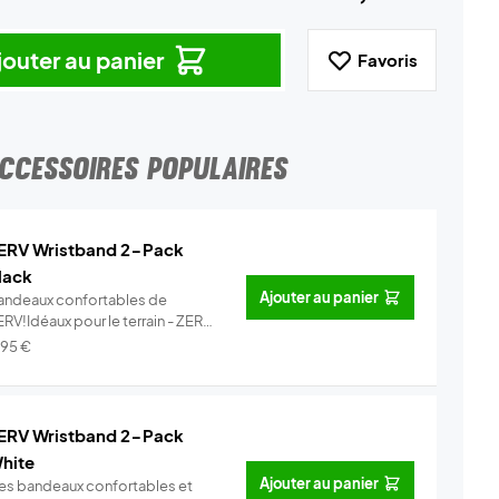
jouter au panier
Favoris
CCESSOIRES POPULAIRES
ERV Wristband 2-Pack
lack
Ajouter au panier
andeaux confortables de
RV!Idéaux pour le terrain - ZERV
ist...
Info
,95
€
ERV Wristband 2-Pack
hite
Ajouter au panier
es bandeaux confortables et