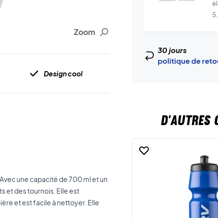
é
t.
5
Zoom
30 jours
politique de ret
Design cool
D'AUTRES 
. Avec une capacité de 700 ml et un
 et des tournois. Elle est
ère et est facile à nettoyer. Elle