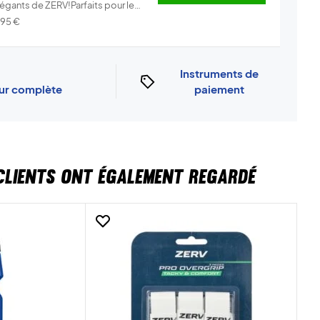
légants de ZERV!Parfaits pour le
..
Info
,95
€
Instruments de
our complète
paiement
CLIENTS ONT ÉGALEMENT REGARDÉ