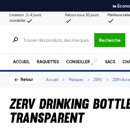
👟 Écono
Livraison : 2-4 jours
Retour sous 30 jours
Meilleure sél
ouvrables
Recherche de produits, de marques, etc.
Recherche
ACCUEIL
RAQUETTES
CONSEILLER
SACS
CH
Retour
Accueil
Marques
ZERV
ZERV Acce
ZERV Drinking Bottl
Transparent