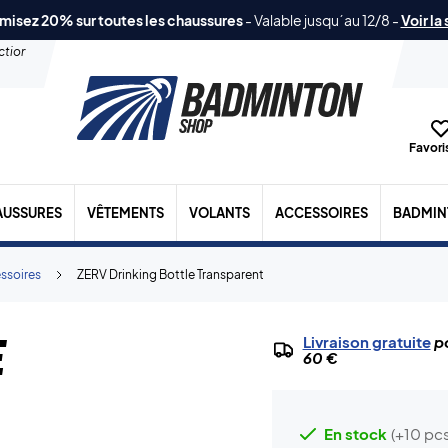
misez 20% sur toutes les chaussures
-
Valable jusqu´au 12/8
-
Voir la
ection
Favoris
AUSSURES
VÊTEMENTS
VOLANTS
ACCESSOIRES
BADMIN
ssoires
ZERV Drinking Bottle Transparent
e
Livraison gratuite
po
60 €
En stock
(+10 pcs