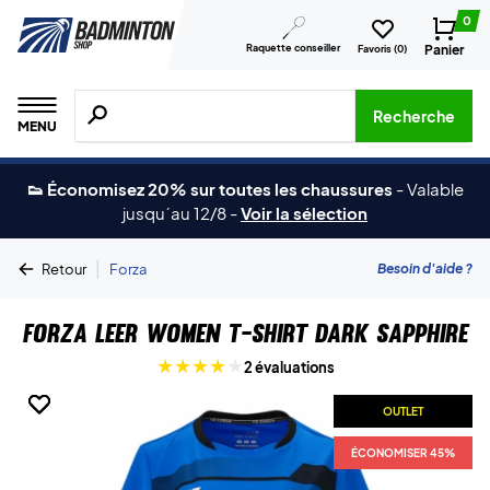
0
Raquette conseiller
Panier
Favoris (
0
)
Recherche de produits, de marques, etc.
Recherche
MENU
👟 Économisez 20% sur toutes les chaussures
-
Valable
jusqu´au 12/8
-
Voir la sélection
|
Besoin d'aide ?
Retour
Forza
Forza Leer Women T-shirt Dark Sapphire
2 évaluations
OUTLET
OUTLET
OUTLET
ÉCONOMISER 45%
ÉCONOMISER 45%
ÉCONOMISER 45%