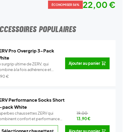
22,00 €
ÉCONOMISER 56%
CCESSOIRES POPULAIRES
ERV Pro Overgrip 3-Pack
hite
Ajouter au panier
 surgrip ultime de ZERV, qui
ombine à la fois adhérence et
o...
Info
,90
€
ERV Performance Socks Short
-pack White
uperbes chaussettes ZERV qui
19,00
ombinent confort et performance
13,90
€
Co...
Info
Ajouter au panier