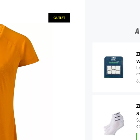
OUTLET
A
Z
W
Le
c
c
6
Z
3
S
c
!