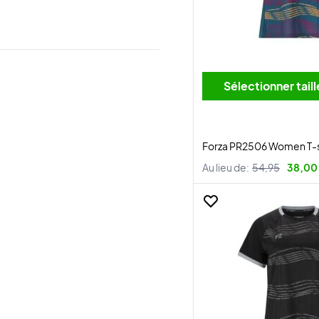
Sélectionner tai
Forza PR2506 Women T-s
Au lieu de:
54,95
38,00