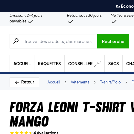
👟 Écono
Livraison : 2-4 jours
Retour sous 30 jours
Meilleure sél
ouvrables
Recherche de produits, de marques, etc.
Recherche
ACCUEIL
RAQUETTES
CONSEILLER
SACS
CH
Retour
Accueil
Vêtements
T-shirt/Polo
Forza Leoni T-Shirt
Mango
4 évaluations