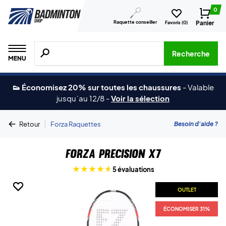
0
Raquette conseiller
Panier
Favoris (
0
)
Recherche de produits, de marques, etc.
Recherche
MENU
👟 Économisez 20% sur toutes les chaussures
-
Valable
jusqu´au 12/8
-
Voir la sélection
|
Besoin d'aide ?
Retour
Forza Raquettes
Forza Precision X7
5 évaluations
OUTLET
OUTLET
OUTLET
ÉCONOMISER 31%
ÉCONOMISER 31%
ÉCONOMISER 31%