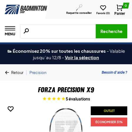
0
Raquette conseiller
Panier
Favoris (
0
)
Recherche de produits, de marques, etc.
Recherche
MENU
👟 Économisez 20% sur toutes les chaussures
-
Valable
jusqu´au 12/8
-
Voir la sélection
|
Besoin d'aide ?
Retour
Precision
Forza Precision X9
5 évaluations
OUTLET
OUTLET
OUTLET
OUTLET
ÉCONOMISER 31%
ÉCONOMISER 31%
ÉCONOMISER 31%
ÉCONOMISER 31%