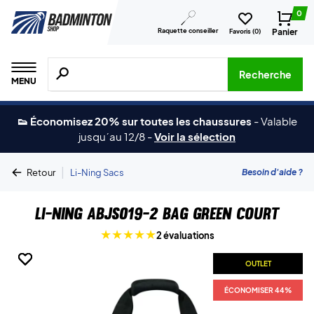
0
Raquette conseiller
Panier
Favoris (
0
)
Recherche de produits, de marques, etc.
Recherche
MENU
👟 Économisez 20% sur toutes les chaussures
-
Valable
jusqu´au 12/8
-
Voir la sélection
|
Besoin d'aide ?
Retour
Li-Ning Sacs
Li-Ning ABJS019-2 Bag Green Court
2 évaluations
OUTLET
OUTLET
OUTLET
OUTLET
ÉCONOMISER 44%
ÉCONOMISER 44%
ÉCONOMISER 44%
ÉCONOMISER 44%