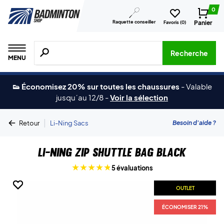
0
Raquette conseiller
Panier
Favoris (
0
)
Recherche de produits, de marques, etc.
Recherche
MENU
👟 Économisez 20% sur toutes les chaussures
-
Valable
jusqu´au 12/8
-
Voir la sélection
|
Besoin d'aide ?
Retour
Li-Ning Sacs
Li-Ning Zip Shuttle Bag Black
5 évaluations
OUTLET
OUTLET
OUTLET
ÉCONOMISER 21%
ÉCONOMISER 21%
ÉCONOMISER 21%